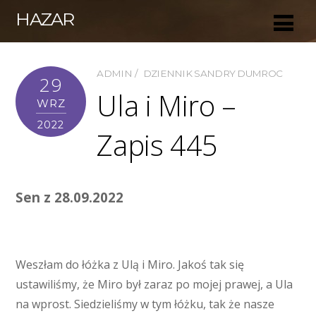
HAZAR
ADMIN
DZIENNIK SANDRY DUMROC
29
Ula i Miro –
WRZ
2022
Zapis 445
Sen z 28.09.2022
Weszłam do łóżka z Ulą i Miro. Jakoś tak się
ustawiliśmy, że Miro był zaraz po mojej prawej, a Ula
na wprost. Siedzieliśmy w tym łóżku, tak że nasze