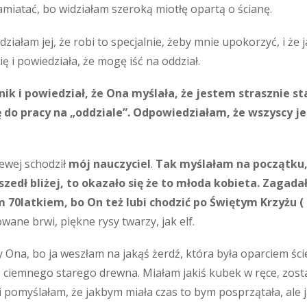
miatać, bo widziałam szeroką miotłę opartą o ścianę.
iałam jej, że robi to specjalnie, żeby mnie upokorzyć, i że ja
ę i powiedziała, że mogę iść na oddział.
nik i powiedział, że Ona myślała, że jestem strasznie sta
ę do pracy na „oddziale”. Odpowiedziałam, że wszyscy 
lewej schodził
mój nauczyciel
.
Tak myślałam na początku,
szedł bliżej, to okazało się że to młoda kobieta. Zagada
0latkiem, bo On też lubi chodzić po Świętym Krzyżu ( l
ane brwi, piękne rysy twarzy, jak elf.
y Ona, bo ja weszłam na jakąś żerdź, która była oparciem ście
 ciemnego starego drewna. Miałam jakiś kubek w ręce, zosta
 i pomyślałam, że jakbym miała czas to bym posprzątała, ale 