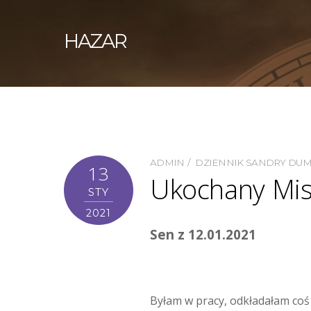
HAZAR
ADMIN
DZIENNIK SANDRY DU
13
Ukochany Mis
STY
2021
Sen z 12.01.2021
Byłam w pracy, odkładałam coś