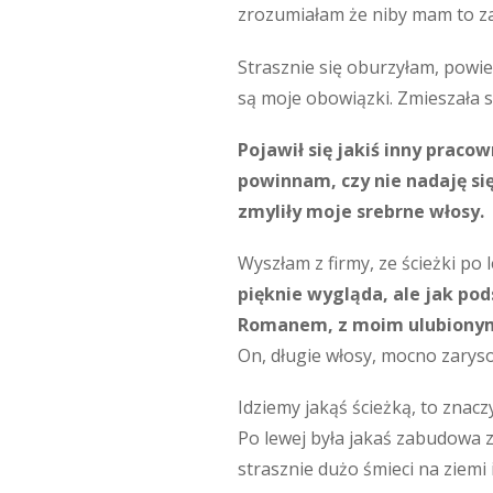
zrozumiałam że niby mam to za
Strasznie się oburzyłam, powiedz
są moje obowiązki. Zmieszała si
Pojawił się jakiś inny pracow
powinnam, czy nie nadaję si
zmyliły moje srebrne włosy.
Wyszłam z firmy, ze ścieżki po 
pięknie wygląda, ale jak pod
Romanem, z moim ulubionym 7
On, długie włosy, mocno zarysow
Idziemy jakąś ścieżką, to znacz
Po lewej była jakaś zabudowa z
strasznie dużo śmieci na ziemi