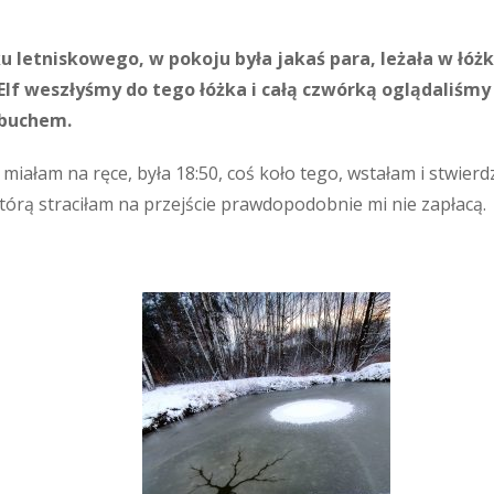
letniskowego, w pokoju była jakaś para, leżała w łóżku
Elf weszłyśmy do tego łóżka i całą czwórką oglądaliśmy 
ybuchem.
iałam na ręce, była 18:50, coś koło tego, wstałam i stwierdz
którą straciłam na przejście prawdopodobnie mi nie zapłacą.