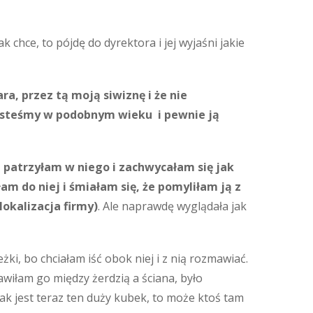
k chce, to pójdę do dyrektora i jej wyjaśni jakie
ra, przez tą moją siwiznę i że nie
jesteśmy w podobnym wieku i pewnie ją
 patrzyłam w niego i zachwycałam się jak
łam do niej i śmiałam się, że pomyliłam ją z
okalizacja firmy)
. Ale naprawdę wyglądała jak
żki, bo chciałam iść obok niej i z nią rozmawiać.
wiłam go między żerdzią a ściana, było
jak jest teraz ten duży kubek, to może ktoś tam