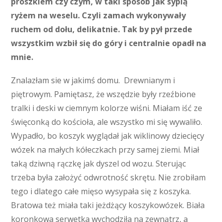
proszkiem czy czym, w taki sposób jak sypią
ryżem na weselu. Czyli zamach wykonywały
ruchem od dołu, delikatnie. Tak by pył przede
wszystkim wzbił się do góry i centralnie opadł na
mnie.
Znalazłam sie w jakimś domu. Drewnianym i
piętrowym. Pamiętasz, że wszędzie były rzeźbione
tralki i deski w ciemnym kolorze wiśni. Miałam iść ze
święconką do kościoła, ale wszystko mi się wywaliło.
Wypadło, bo koszyk wyglądał jak wiklinowy dziecięcy
wózek na małych kółeczkach przy samej ziemi. Miał
taką dziwną rączkę jak dyszel od wozu. Sterując
trzeba była założyć odwrotność skrętu. Nie zrobiłam
tego i dlatego całe mięso wysypała się z koszyka.
Bratowa też miała taki jeżdżący koszykowózek. Biała
koronkowa serwetka wychodziła na zewnątrz, a