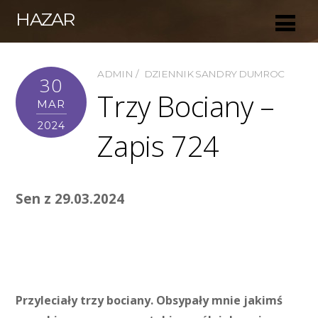
HAZAR
ADMIN
DZIENNIK SANDRY DUMROC
30
Trzy Bociany –
MAR
2024
Zapis 724
Sen z 29.03.2024
Przyleciały trzy bociany. Obsypały mnie jakimś