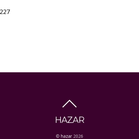
 227
HAZAR
©
hazar
2026