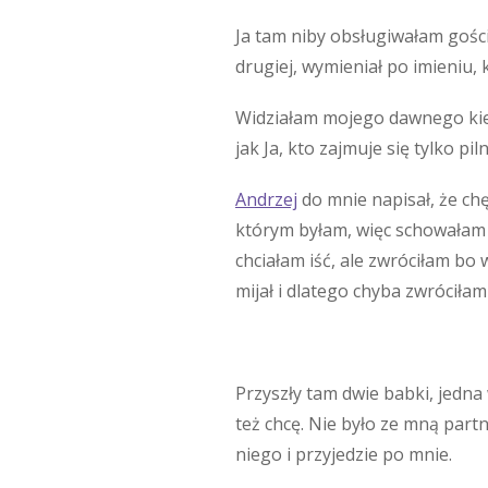
Ja tam niby obsługiwałam gości,
drugiej, wymieniał po imieniu, 
Widziałam mojego dawnego kier
jak Ja, kto zajmuje się tylko p
Andrzej
do mnie napisał, że ch
którym byłam, więc schowałam j
chciałam iść, ale zwróciłam bo
mijał i dlatego chyba zwróciłam
Przyszły tam dwie babki, jedna
też chcę. Nie było ze mną part
niego i przyjedzie po mnie.