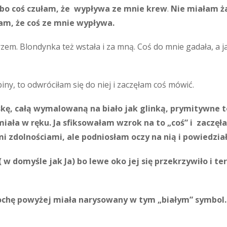
bo coś czułam, że wypływa ze mnie krew
.
Nie miałam ża
łam, że coś ze mnie wypływa.
zem. Blondynka też wstała i za mną. Coś do mnie gadała, a j
iny, to odwróciłam się do niej i zaczęłam coś mówić.
kę, całą wymalowaną na biało jak glinką, prymitywne to
iała w ręku. Ja sfiksowałam wzrok na to „coś” i zaczę
 zdolnościami, ale podniosłam oczy na nią i powiedział
( w domyśle jak Ja) bo lewe oko jej się przekrzywiło i te
ochę powyżej miała narysowany w tym „białym” symbol.