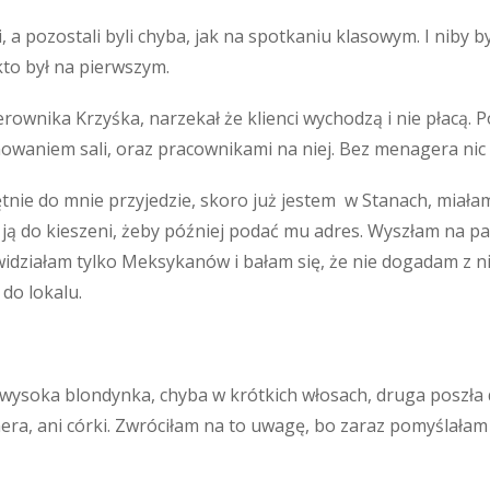
 a pozostali byli chyba, jak na spotkaniu klasowym. I niby był
kto był na pierwszym.
ownika Krzyśka, narzekał że klienci wychodzą i nie płacą.
ilnowaniem sali, oraz pracownikami na niej. Bez menagera nic 
ętnie do mnie przyjedzie, skoro już jestem w Stanach, miał
ą do kieszeni, żeby później podać mu adres. Wyszłam na par
 widziałam tylko Meksykanów i bałam się, że nie dogadam z ni
 do lokalu.
 wysoka blondynka, chyba w krótkich włosach, druga poszła 
nera, ani córki. Zwróciłam na to uwagę, bo zaraz pomyślałam