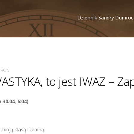
Dziennik Sandry Dumroc
MROC
WASTYKA, to jest IWAZ – Za
 30.04, 6:04)
 moją klasą licealną.