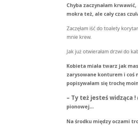
Chyba zaczynałam krwawić, 
mokra też, ale cały czas czu
Zaczęłam iść do toalety korytar
mnie krew.
Jak już otwierałam drzwi do kab
Kobieta miała twarz jak mas
zarysowane konturem i coś m
popisywałam się trochę moimi
– Ty też jesteś widząca !
pionowej…
Na środku między oczami tr