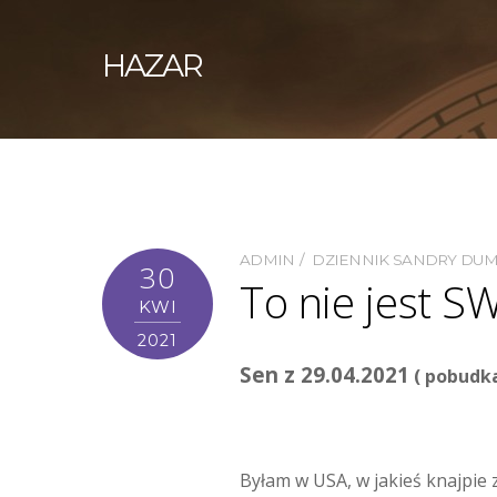
HAZAR
ADMIN
DZIENNIK SANDRY DU
30
To nie jest S
KWI
2021
Sen z 29.04.2021
( pobudka
Byłam w USA, w jakieś knajpie z