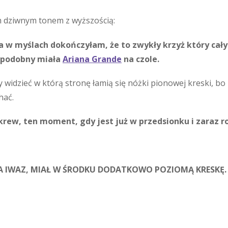
m dziwnym tonem z wyższością:
 a w myślach dokończyłam, że to zwykły krzyż który cały 
o podobny miała
Ariana Grande
na czole.
widzieć w którą stronę łamią się nóżki pionowej kreski, bo
hać.
krew, ten moment, gdy jest już w przedsionku i zaraz ro
A IWAZ, MIAŁ W ŚRODKU DODATKOWO POZIOMĄ KRESKĘ.