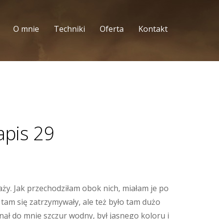
O mnie
Techniki
Oferta
Kontakt
apis 29
aży. Jak przechodziłam obok nich, miałam je po
tam się zatrzymywały, ale też było tam dużo
ynął do mnie szczur wodny, był jasnego koloru i