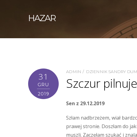
HAZAR
ADMIN
DZIENNIK SANDRY DU
31
Szczur pilnuje
GRU
2019
Sen z 29.12.2019
Szłam nadbrzeżem, wiał bardzo 
prawej stronie. Doszłam do jak
muszli. Zaczęłam szukać i znal