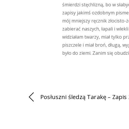
śmierdzi stęchlizną, bo w słaby
zapisy jakimś ozdobnym pismem 
mój mniejszy ręcznik złocisto-żó
zabierać naszych, łapali i wlek
widziałam twarzy, miał tylko 
piszczele i miał broń, długą, 
było do ziemi. Zanim się obudzi
Posłuszni śledzą Tarakę – Zapis