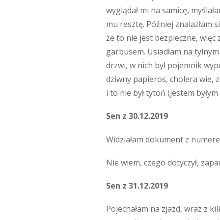
wyglądał mi na samicę, myślała
mu resztę. Później znalazłam si
że to nie jest bezpieczne, wię
garbusem. Usiadłam na tylnym s
drzwi, w nich był pojemnik wype
dziwny papieros, cholera wie, z
i to nie był tytoń (jestem były
Sen z 30.12.2019
Widziałam dokument z numerem 
Nie wiem, czego dotyczył, zapa
Sen z 31.12.2019
Pojechałam na zjazd, wraz z k