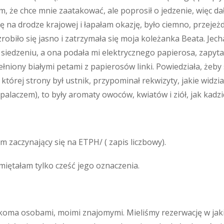
m, że chce mnie zaatakować, ale poprosił o jedzenie, więc 
ę na drodze krajowej i łapałam okazję, było ciemno, przejeżd
c zrobiło się jasno i zatrzymała się moja koleżanka Beata. 
iedzeniu, a ona podała mi elektrycznego papierosa, zapytał
łniony białymi petami z papierosów linki. Powiedziała, żeby si
 której strony był ustnik, przypominał rekwizyty, jakie widz
m palaczem), to były aromaty owoców, kwiatów i ziół, jak kadzi
zaczynający się na ETPH/ ( zapis liczbowy).
miętałam tylko cześć jego oznaczenia.
ilkoma osobami, moimi znajomymi. Mieliśmy rezerwację w jak