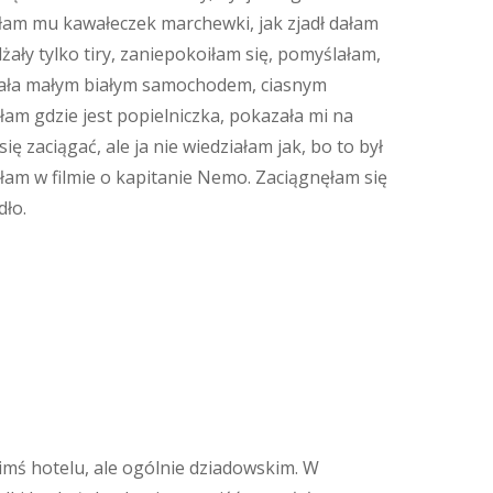
dałam mu kawałeczek marchewki, jak zjadł dałam
żały tylko tiry, zaniepokoiłam się, pomyślałam,
Jechała małym białym samochodem, ciasnym
am gdzie jest popielniczka, pokazała mi na
ę zaciągać, ale ja nie wiedziałam jak, bo to był
iałam w filmie o kapitanie Nemo. Zaciągnęłam się
dło.
imś hotelu, ale ogólnie dziadowskim. W