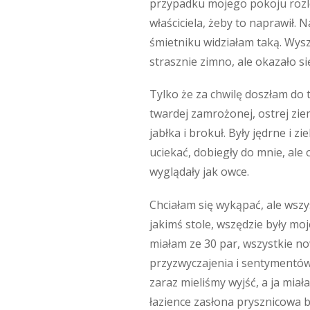
przypadku mojego pokoju rozlec
właściciela, żeby to naprawił
śmietniku widziałam taką. Wysz
strasznie zimno, ale okazało si
Tylko że za chwilę doszłam do t
twardej zamrożonej, ostrej ziem
jabłka i brokuł. Były jędrne i 
uciekać, dobiegły do mnie, ale 
wyglądały jak owce.
Chciałam się wykąpać, ale wszysc
jakimś stole, wszędzie były moj
miałam ze 30 par, wszystkie no
przyzwyczajenia i sentymentów n
zaraz mieliśmy wyjść, a ja miał
łazience zasłona prysznicowa by