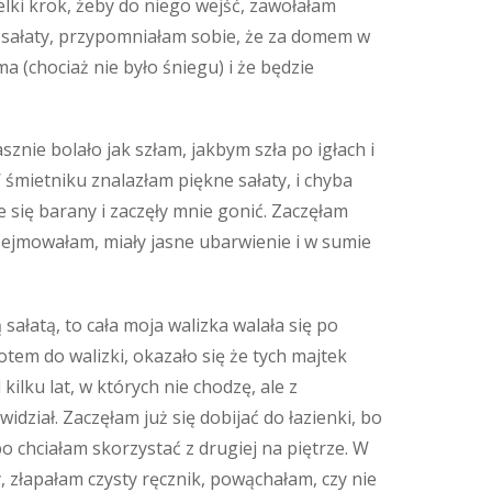
elki krok, żeby do niego wejść, zawołałam
m sałaty, przypomniałam sobie, że za domem w
a (chociaż nie było śniegu) i że będzie
znie bolało jak szłam, jakbym szła po igłach i
W śmietniku znalazłam piękne sałaty, i chyba
ce się barany i zaczęły mnie gonić. Zaczęłam
przejmowałam, miały jasne ubarwienie i w sumie
ą sałatą, to cała moja walizka walała się po
otem do walizki, okazało się że tych majtek
ilku lat, w których nie chodzę, ale z
idział. Zaczęłam już się dobijać do łazienki, bo
bo chciałam skorzystać z drugiej na piętrze. W
, złapałam czysty ręcznik, powąchałam, czy nie