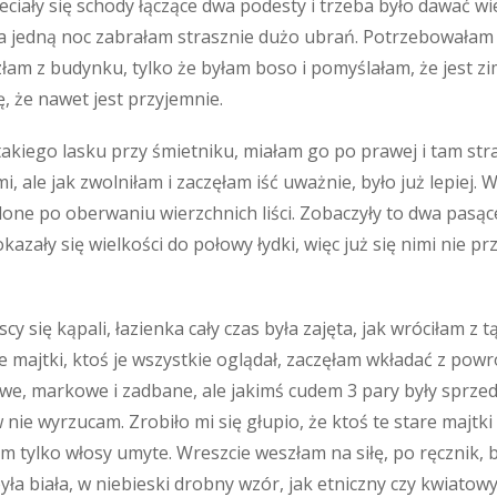
iały się schody łączące dwa podesty i trzeba było dawać wi
. Na jedną noc zabrałam strasznie dużo ubrań. Potrzebowała
łam z budynku, tylko że byłam boso i pomyślałam, że jest zim
ę, że nawet jest przyjemnie.
akiego lasku przy śmietniku, miałam go po prawej i tam stras
i, ale jak zwolniłam i zaczęłam iść uważnie, było już lepiej. 
zielone po oberwaniu wierzchnich liści. Zobaczyły to dwa pasą
okazały się wielkości do połowy łydki, więc już się nimi nie 
y się kąpali, łazienka cały czas była zajęta, jak wróciłam z t
e majtki, ktoś je wszystkie oglądał, zaczęłam wkładać z powr
we, markowe i zadbane, ale jakimś cudem 3 pary były sprzed k
ie wyrzucam. Zrobiło mi się głupio, że ktoś te stare majtki w
am tylko włosy umyte. Wreszcie weszłam na siłę, po ręcznik, 
ła biała, w niebieski drobny wzór, jak etniczny czy kwiatowy