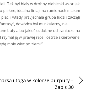
li. Też był biały w drobny niebieski wzór jak
 piękne, idealna linia), na ramionach miałam
plac, i wtedy przyjechała grupa ludzi i zaczęli
 „fantasy”, dowódca był muskularny, nie
zane buty albo jakieś ozdobne ochraniacze na
Trzymał ją w prawej ręce i ostrze skierowane
ędą mnie wlec po ziemi.”
arsa i toga w kolorze purpury –
Zapis 30