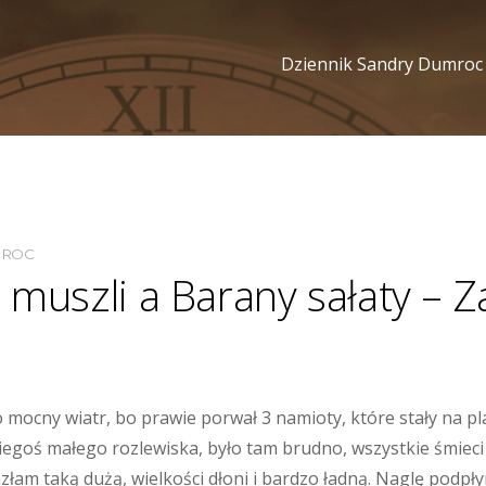
Dziennik Sandry Dumroc
MROC
 muszli a Barany sałaty – Z
mocny wiatr, bo prawie porwał 3 namioty, które stały na pl
iegoś małego rozlewiska, było tam brudno, wszystkie śmieci 
azłam taką dużą, wielkości dłoni i bardzo ładną. Naglę podpł