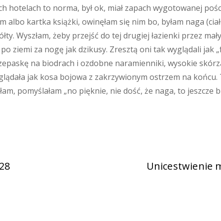
ch hotelach to norma, był ok, miał zapach wygotowanej poście
albo kartka książki, owinęłam się nim bo, byłam naga (ciało
łty. Wyszłam, żeby przejść do tej drugiej łazienki przez mały 
li po ziemi za nogę jak dzikusy. Zresztą oni tak wyglądali jak
przepaskę na biodrach i ozdobne naramienniki, wysokie skór
wyglądała jak kosa bojowa z zakrzywionym ostrzem na końcu. 
łam, pomyślałam „no pięknie, nie dość, że naga, to jeszcze b
 28
Unicestwienie m