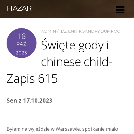
HAZAR
ADMIN
DZIENNIK SANDRY DUMROC
18
Święte gody i
PAŹ
2023
chinese child-
Zapis 615
Sen z 17.10.2023
Byłam na wyjeździe w Warszawie, spotkanie miało