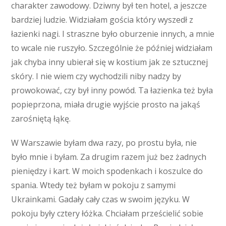
charakter zawodowy. Dziwny był ten hotel, a jeszcze
bardziej ludzie. Widziałam gościa który wyszedł z
łazienki nagi. I straszne było oburzenie innych, a mnie
to wcale nie ruszyło. Szczególnie że później widziałam
jak chyba inny ubierał się w kostium jak ze sztucznej
skóry. I nie wiem czy wychodzili niby nadzy by
prowokować, czy był inny powód. Ta łazienka też była
popieprzona, miała drugie wyjście prosto na jakąś
zarośniętą łąkę.
W Warszawie byłam dwa razy, po prostu była, nie
było mnie i byłam. Za drugim razem już bez żadnych
pieniędzy i kart. W moich spodenkach i koszulce do
spania. Wtedy też byłam w pokoju z samymi
Ukrainkami. Gadały cały czas w swoim języku. W
pokoju były cztery łóżka. Chciałam prześcielić sobie