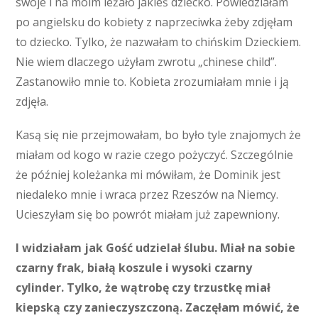
swoje i na moim leżało jakieś dziecko. Powiedziałam
po angielsku do kobiety z naprzeciwka żeby zdjęłam
to dziecko. Tylko, że nazwałam to chińskim Dzieckiem.
Nie wiem dlaczego użyłam zwrotu „chinese child”.
Zastanowiło mnie to. Kobieta zrozumiałam mnie i ją
zdjęła.
Kasą się nie przejmowałam, bo było tyle znajomych że
miałam od kogo w razie czego pożyczyć. Szczególnie
że później koleżanka mi mówiłam, że Dominik jest
niedaleko mnie i wraca przez Rzeszów na Niemcy.
Ucieszyłam się bo powrót miałam już zapewniony.
I widziałam jak Gość udzielał ślubu. Miał na sobie
czarny frak, białą koszule i wysoki czarny
cylinder. Tylko, że wątrobę czy trzustkę miał
kiepską czy zanieczyszczoną. Zaczęłam mówić, że