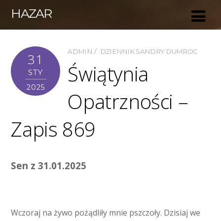
HAZAR
ADMIN
DZIENNIK SANDRY DUMROC
31
Świątynia
STY
2025
Opatrzności –
Zapis 869
Sen z 31.01.2025
Wczoraj na żywo pożądliły mnie pszczoły. Dzisiaj we