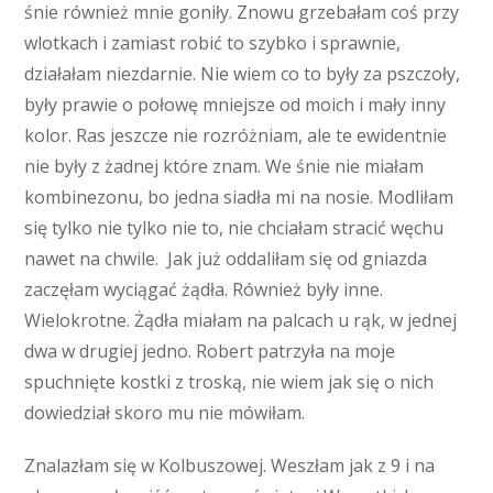
śnie również mnie goniły. Znowu grzebałam coś przy
wlotkach i zamiast robić to szybko i sprawnie,
działałam niezdarnie. Nie wiem co to były za pszczoły,
były prawie o połowę mniejsze od moich i mały inny
kolor. Ras jeszcze nie rozróżniam, ale te ewidentnie
nie były z żadnej które znam. We śnie nie miałam
kombinezonu, bo jedna siadła mi na nosie. Modliłam
się tylko nie tylko nie to, nie chciałam stracić węchu
nawet na chwile. Jak już oddaliłam się od gniazda
zaczęłam wyciągać żądła. Również były inne.
Wielokrotne. Żądła miałam na palcach u rąk, w jednej
dwa w drugiej jedno. Robert patrzyła na moje
spuchnięte kostki z troską, nie wiem jak się o nich
dowiedział skoro mu nie mówiłam.
Znalazłam się w Kolbuszowej. Weszłam jak z 9 i na