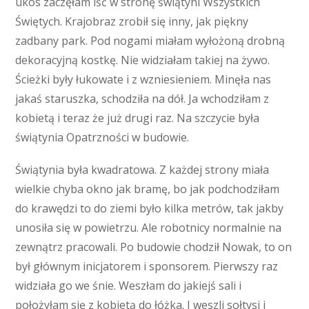
ukos zaczęłam iść w stronę świątyni Wszystkich
Świętych. Krajobraz zrobił się inny, jak piękny
zadbany park. Pod nogami miałam wyłożoną drobną
dekoracyjną kostkę. Nie widziałam takiej na żywo.
Ścieżki były łukowate i z wzniesieniem. Minęła nas
jakaś staruszka, schodziła na dół. Ja wchodziłam z
kobietą i teraz że już drugi raz. Na szczycie była
świątynia Opatrzności w budowie.
Świątynia była kwadratowa. Z każdej strony miała
wielkie chyba okno jak bramę, bo jak podchodziłam
do krawędzi to do ziemi było kilka metrów, tak jakby
unosiła się w powietrzu. Ale robotnicy normalnie na
zewnątrz pracowali. Po budowie chodził Nowak, to on
był głównym inicjatorem i sponsorem. Pierwszy raz
widziała go we śnie. Weszłam do jakiejś sali i
położyłam się z kobietą do łóżka. I weszli sołtysi i