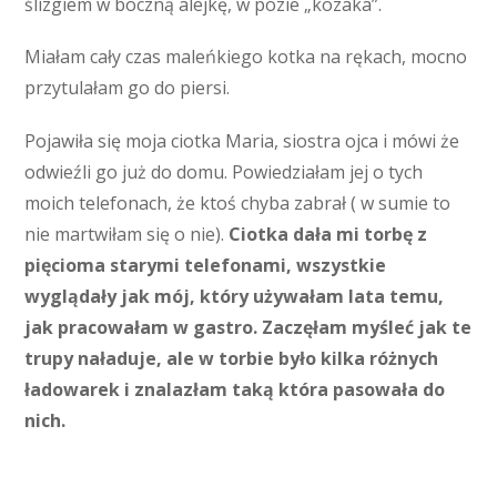
ślizgiem w boczną alejkę, w pozie „kozaka”.
Miałam cały czas maleńkiego kotka na rękach, mocno
przytulałam go do piersi.
Pojawiła się moja ciotka Maria, siostra ojca i mówi że
odwieźli go już do domu. Powiedziałam jej o tych
moich telefonach, że ktoś chyba zabrał ( w sumie to
nie martwiłam się o nie).
Ciotka dała mi torbę z
pięcioma starymi telefonami, wszystkie
wyglądały jak mój, który używałam lata temu,
jak pracowałam w gastro. Zaczęłam myśleć jak te
trupy naładuje, ale w torbie było kilka różnych
ładowarek i znalazłam taką która pasowała do
nich.