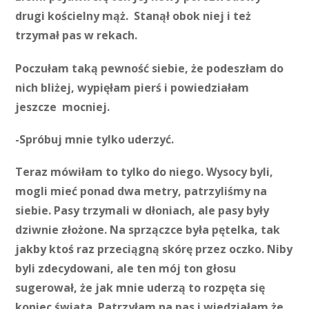
drugi kościelny mąż. Stanął obok niej i też
trzymał pas w rekach.
Poczułam taką pewność siebie, że podeszłam do
nich bliżej, wypięłam pierś i powiedziałam
jeszcze mocniej.
-Spróbuj mnie tylko uderzyć.
Teraz mówiłam to tylko do niego. Wysocy byli,
mogli mieć ponad dwa metry, patrzyliśmy na
siebie. Pasy trzymali w dłoniach, ale pasy były
dziwnie złożone. Na sprzączce była pętelka, tak
jakby ktoś raz przeciągną skórę przez oczko. Niby
byli zdecydowani, ale ten mój ton głosu
sugerował, że jak mnie uderzą to rozpęta się
koniec świata. Patrzyłam na pas i wiedziałam że