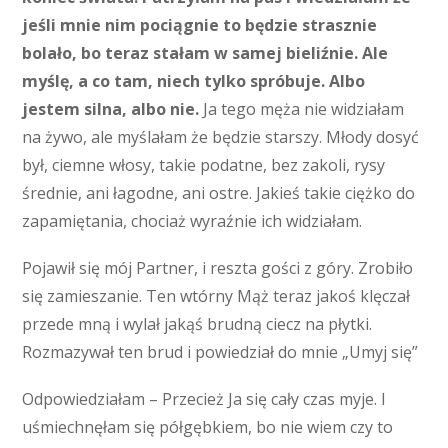
jeśli mnie nim pociągnie to będzie strasznie
bolało, bo teraz stałam w samej bieliźnie. Ale
myślę, a co tam, niech tylko spróbuje. Albo
jestem silna, albo nie.
Ja tego męża nie widziałam
na żywo, ale myślałam że będzie starszy. Młody dosyć
był, ciemne włosy, takie podatne, bez zakoli, rysy
średnie, ani łagodne, ani ostre. Jakieś takie ciężko do
zapamiętania, chociaż wyraźnie ich widziałam.
Pojawił się mój Partner, i reszta gości z góry. Zrobiło
się zamieszanie. Ten wtórny Mąż teraz jakoś klęczał
przede mną i wylał jakąś brudną ciecz na płytki.
Rozmazywał ten brud i powiedział do mnie „Umyj się”
Odpowiedziałam – Przecież Ja się cały czas myje. I
uśmiechnęłam się półgębkiem, bo nie wiem czy to