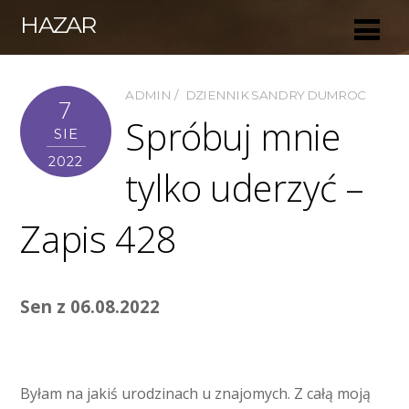
HAZAR
ADMIN
DZIENNIK SANDRY DUMROC
7
Spróbuj mnie
SIE
2022
tylko uderzyć –
Zapis 428
Sen z 06.08.2022
Byłam na jakiś urodzinach u znajomych. Z całą moją