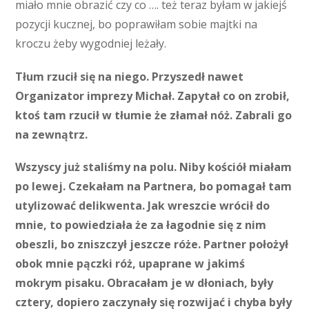
miało mnie obrazić czy co …. też teraz byłam w jakiejś
pozycji kucznej, bo poprawiłam sobie majtki na
kroczu żeby wygodniej leżały.
Tłum rzucił się na niego. Przyszedł nawet
Organizator imprezy Michał. Zapytał co on zrobił,
ktoś tam rzucił w tłumie że złamał nóż. Zabrali go
na zewnątrz.
Wszyscy już staliśmy na polu. Niby kościół miałam
po lewej. Czekałam na Partnera, bo pomagał tam
utylizować delikwenta. Jak wreszcie wrócił do
mnie, to powiedziała że za łagodnie się z nim
obeszli, bo zniszczył jeszcze róże. Partner położył
obok mnie pączki róż, upaprane w jakimś
mokrym pisaku. Obracałam je w dłoniach, były
cztery, dopiero zaczynały się rozwijać i chyba były