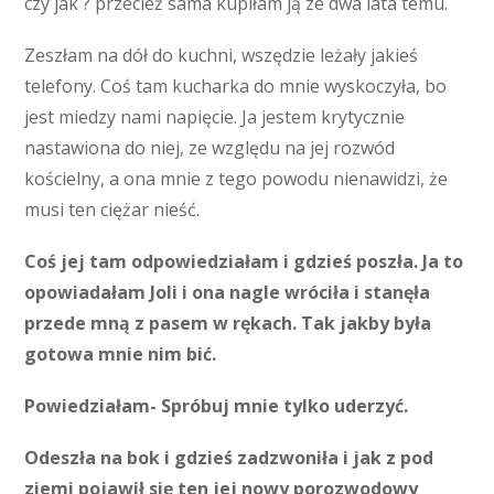
czy jak ? przecież sama kupiłam ją ze dwa lata temu.
Zeszłam na dół do kuchni, wszędzie leżały jakieś
telefony. Coś tam kucharka do mnie wyskoczyła, bo
jest miedzy nami napięcie. Ja jestem krytycznie
nastawiona do niej, ze względu na jej rozwód
kościelny, a ona mnie z tego powodu nienawidzi, że
musi ten ciężar nieść.
Coś jej tam odpowiedziałam i gdzieś poszła. Ja to
opowiadałam Joli i ona nagle wróciła i stanęła
przede mną z pasem w rękach. Tak jakby była
gotowa mnie nim bić.
Powiedziałam- Spróbuj mnie tylko uderzyć.
Odeszła na bok i gdzieś zadzwoniła i jak z pod
ziemi pojawił się ten jej nowy porozwodowy