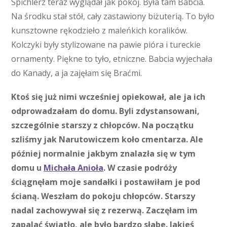
Spichlerz teraz wyglądał jak pokój. Była tam Babcia.
Na środku stał stół, cały zastawiony biżuterią. To było
kunsztowne rękodzieło z maleńkich koralików.
Kolczyki były stylizowane na pawie pióra i tureckie
ornamenty. Piękne to tyło, etniczne. Babcia wyjechała
do Kanady, a ja zajęłam się Braćmi.
Ktoś się już nimi wcześniej opiekował, ale ja ich
odprowadzałam do domu. Byli zdystansowani,
szczególnie starszy z chłopców. Na początku
szliśmy jak Narutowiczem koło cmentarza. Ale
później normalnie jakbym znalazła się w tym
domu u
Michała Anioła
. W czasie podróży
ściągnęłam moje sandałki i postawiłam je pod
ścianą. Weszłam do pokoju chłopców. Starszy
nadal zachowywał się z rezerwą. Zaczęłam im
zapalać światło, ale było bardzo słabe. Jakieś