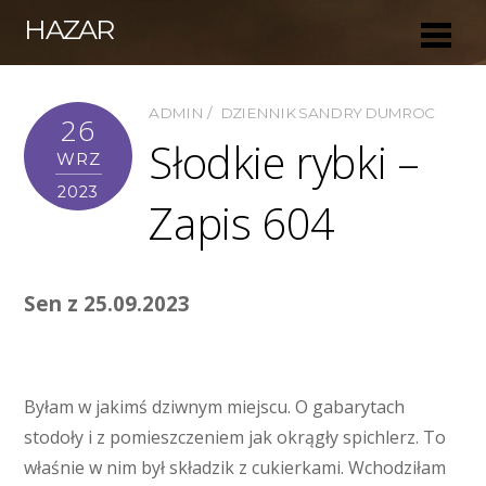
HAZAR
ADMIN
DZIENNIK SANDRY DUMROC
26
Słodkie rybki –
WRZ
2023
Zapis 604
Sen z 25.09.2023
Byłam w jakimś dziwnym miejscu. O gabarytach
stodoły i z pomieszczeniem jak okrągły spichlerz. To
właśnie w nim był składzik z cukierkami. Wchodziłam