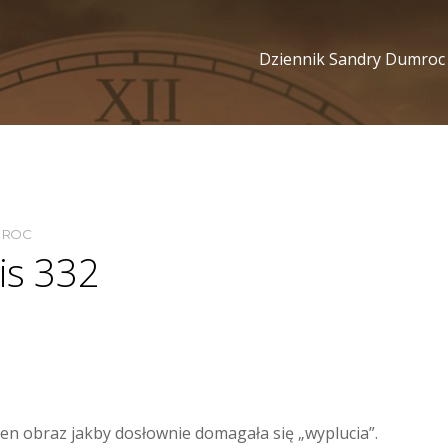
Dziennik Sandry Dumroc
MROC
is 332
ten obraz jakby dosłownie domagała się „wyplucia”.