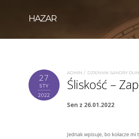
HAZAR
ADMIN
DZIENNIK SANDRY DU
27
Śliskość – Zap
STY
2022
Sen z 26.01.2022
Jednak wpisuje, bo kołacze mi 