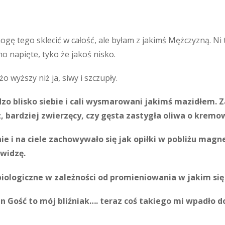
ogę tego sklecić w całość, ale byłam z jakimś Mężczyzną. Ni 
o napięte, tyko że jakoś nisko.
o wyższy niż ja, siwy i szczupły.
dzo blisko siebie i cali wysmarowani jakimś mazidłem. 
z, bardziej zwierzęcy, czy gęsta zastygła oliwa o krem
nie i na ciele zachowywało się jak opiłki w pobliżu mag
 widzę.
biologiczne w zależności od promieniowania w jakim się
n Gość to mój bliźniak…. teraz coś takiego mi wpadło d