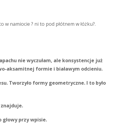
to w namiocie ? ni to pod płótnem w łóżku?.
Zapachu nie wyczułam, ale konsystencje już
owo-aksamitnej formie i białawym odcieniu.
nesu. Tworzyło formy geometryczne. I to było
 znajduje.
o głowy przy wpisie.