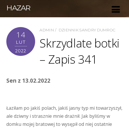
HAZAR
ADMIN
DZIENNIK SANDRY DUMROC
14
Skrzydlate botki
LUT
2022
– Zapis 341
Sen z 13.02.2022
Łaziłam po jakiś polach, jakiś jasny typ mi towarzyszył,
ale dziwny i strasznie mnie drażnił. Jak byliśmy w
domku mojej bratowej to wysępił od niej ostatnie