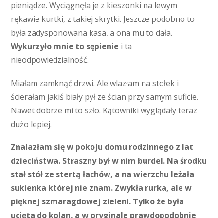
pieniądze. Wyciągnęła je z kieszonki na lewym
rękawie kurtki, z takiej skrytki. Jeszcze podobno to
była zadysponowana kasa, a ona mu to dała.
Wykurzyło mnie to sępienie
i ta
nieodpowiedzialność.
Miałam zamknąć drzwi. Ale wlazłam na stołek i
ścierałam jakiś biały pył ze ścian przy samym suficie.
Nawet dobrze mi to szło. Kątowniki wyglądały teraz
dużo lepiej.
Znalazłam się w pokoju domu rodzinnego z lat
dzieciństwa. Straszny był w nim burdel. Na środku
stał stół ze stertą łachów, a na wierzchu leżała
sukienka której nie znam. Zwykła rurka, ale w
pięknej szmaragdowej zieleni. Tylko że była
ucięta do kolan, a w oryginale prawdopodobnie