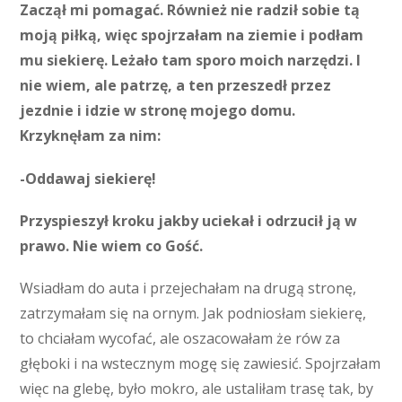
Zaczął mi pomagać. Również nie radził sobie tą
moją piłką, więc spojrzałam na ziemie i podłam
mu siekierę. Leżało tam sporo moich narzędzi. I
nie wiem, ale patrzę, a ten przeszedł przez
jezdnie i idzie w stronę mojego domu.
Krzyknęłam za nim:
-Oddawaj siekierę!
Przyspieszył kroku jakby uciekał i odrzucił ją w
prawo. Nie wiem co Gość.
Wsiadłam do auta i przejechałam na drugą stronę,
zatrzymałam się na ornym. Jak podniosłam siekierę,
to chciałam wycofać, ale oszacowałam że rów za
głęboki i na wstecznym mogę się zawiesić. Spojrzałam
więc na glebę, było mokro, ale ustaliłam trasę tak, by