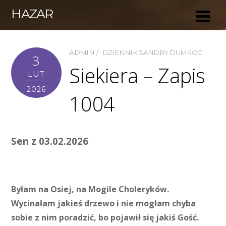
HAZAR
ADMIN
DZIENNIK SANDRY DUMROC
3
Siekiera – Zapis
LUT
2026
1004
Sen z 03.02.2026
Byłam na Osiej, na Mogile Choleryków.
Wycinałam jakieś drzewo i nie mogłam chyba
sobie z nim poradzić, bo pojawił się jakiś Gość.