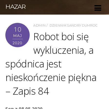
HAZAR
ADMIN
DZIENNIK SANDRY DUMROC
10
Robot boi się
MAJ
2020
wykluczenia, a
spódnica jest
nieskończenie piękna
– Zapis 84
Sen z 08.05.2020