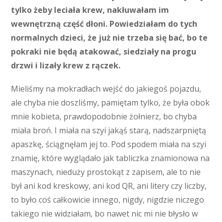
tylko żeby leciała krew, nakłuwałam im
wewnętrzną część dłoni. Powiedziałam do tych
normalnych dzieci, że już nie trzeba się bać, bo te
pokraki nie będą atakować, siedziały na progu
drzwi i lizały krew z rączek.
Mieliśmy na mokradłach wejść do jakiegoś pojazdu,
ale chyba nie doszliśmy, pamiętam tylko, że była obok
mnie kobieta, prawdopodobnie żołnierz, bo chyba
miała broń. I miała na szyi jakąś starą, nadszarpniętą
apaszkę, ściągnęłam jej to. Pod spodem miała na szyi
znamię, które wyglądało jak tabliczka znamionowa na
maszynach, nieduży prostokąt z zapisem, ale to nie
był ani kod kreskowy, ani kod QR, ani litery czy liczby,
to było coś całkowicie innego, nigdy, nigdzie niczego
takiego nie widziałam, bo nawet nic mi nie błysło w