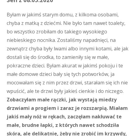
Byłam w jakimś starym domu, z kilkoma osobami,
chyba z matką z dziećmi. Nie było tam nawet toalety,
bo wszystko zrobiłam do takiego wysokiego
niebieskiego nocnika. Zostaliśmy napadnięci, na
zewnątrz chyba były lwami albo innymi kotami, ale jak
dostali się do środka, to zamieniły się w małe,
pokraczne dzieci. Byłam akurat w jakimś pokoju i te
małe domowe dzieci bały się tych potworków, ja
mocowałam się z nim przez drzwi, starałam się ich nie
wpuścić, ale te drzwi były jakieś cienkie i do niczego.
Zobaczyłam małe rączki, jak wystają miedzy
drzwiami a progiem i zaraz je rozszarpią. Miałam
jakiś mały nóż w rękach, zaczęłam nakłuwać te
małe, brudne łapki, z których nawet schodziła
skóra, ale delikatnie, żeby nie zrobić im krzywdy,