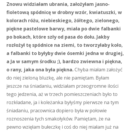
Znowu widziałam ubrania, założyłam jasno-
fioletową spódnicę w drobny wzór, kwiatuszki, w
kolorach różu, niebieskiego, żółtego, zielonego,
piękne pastelowe barwy, miała po dwie falbanki
po bokach, które szły od pasa do dołu. Jakby
rozłożył tę spódnice na ziemi, to tworzyłaby koło,
a falbanki to byłyby dwie ósemki jedna w drugiej,
a Ja w samym środku ;), bardzo zwiewna i piękna,
o rany, jaka ona była piękna.
Chyba miałam założyć
do niej zieloną bluzkę, ale nie pamiętam. Byłam
jeszcze na śniadaniu, widziałam przeogromne ilości
tego jedzenia, aż w trzech pomieszczeniach było to
rozkładane, ja i koleżanka byłyśmy pierwsze na tym
śniadaniu, pracownica dopiero była w połowie
roznoszenia tych smakołyków. Pamiętam, że na
pewno wzięłam bułeczkę i coś do niej miałam już na