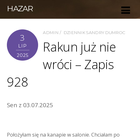
HAZAR
ADMIN
DZIENNIK SANDRY DUMROC
3
Rakun już nie
LIP
2025
wróci – Zapis
928
Sen z 03.07.2025
Położyłam się na kanapie w salonie. Chciałam po