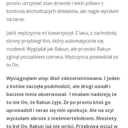
prostu utrzymać stan drzemki i lekki półsen z
kontrolą dochodzących dźwięków, ale nagle wyszłam
na taras.
Jakiś mężczyzna mi towarzyszył. Z lasu, z zachodniej
strony przybiegł Kot, który automatycznie się
rozdwoił. Wyglądał jak Rakun, ale przecież Rakun
zginął początkiem czerwca. Mężczyzna powiedział że
to On.
Wyciągnęłam więc dłoń zdezorientowana. I jeden
z kotów zaczęła podchodzić, ale drugi usiadł i
bacznie mnie obserwował. I miałam nadzieję że
to nie On, że Rakun żyje. Że po prostu ktoś go
uprowadził i teraz się nim opiekuje. Ale na szyi
wyczułam obroże z nieśmiertelnikiem. Niestety
to był On. Rakun już nie wróci. Przebywa wciąż w