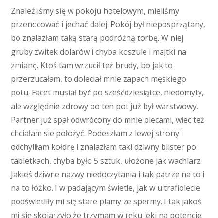
Znaleźliśmy się w pokoju hotelowym, mieliśmy
przenocować i jechać dalej. Pokój był nieposprzątany,
bo znalazłam taką starą podróżną torbę. W niej
gruby zwitek dolarów i chyba koszule i majtki na
zmianę. Ktoś tam wrzucił też brudy, bo jak to
przerzucałam, to doleciał mnie zapach męskiego
potu. Facet musiał być po sześćdziesiątce, niedomyty,
ale względnie zdrowy bo ten pot już był warstwowy.
Partner już spał odwrócony do mnie plecami, wiec też
chciałam sie położyć. Podeszłam z lewej strony i
odchyliłam kołdrę i znalazłam taki dziwny blister po
tabletkach, chyba było 5 sztuk, ułożone jak wachlarz.
Jakieś dziwne nazwy niedoczytania i tak patrze na to i
na to łóżko. I w padającym świetle, jak w ultrafiolecie
podświetliły mi się stare plamy ze spermy. I tak jakoś
mi się skojarzyło że trzymam w ręku leki na potencje.