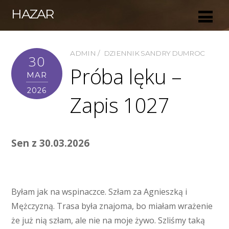
HAZAR
ADMIN
DZIENNIK SANDRY DUMROC
30
Próba lęku –
MAR
2026
Zapis 1027
Sen z 30.03.2026
Byłam jak na wspinaczce. Szłam za Agnieszką i
Mężczyzną. Trasa była znajoma, bo miałam wrażenie
że już nią szłam, ale nie na moje żywo. Szliśmy taką