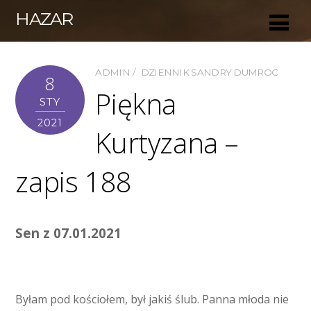
HAZAR
ADMIN
DZIENNIK SANDRY DUMROC
8
Piękna
STY
2021
Kurtyzana –
zapis 188
Sen z 07.01.2021
Byłam pod kościołem, był jakiś ślub. Panna młoda nie