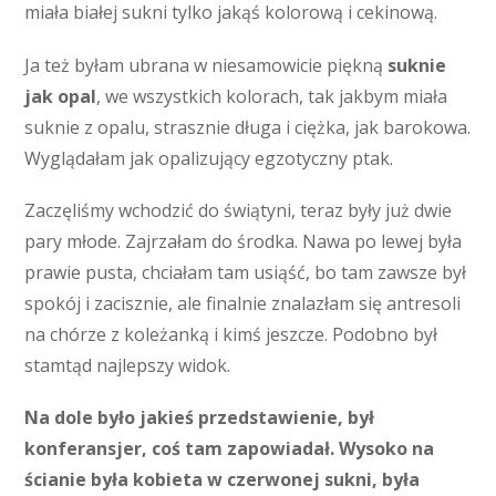
miała białej sukni tylko jakąś kolorową i cekinową.
Ja też byłam ubrana w niesamowicie piękną
suknie
jak opal
, we wszystkich kolorach, tak jakbym miała
suknie z opalu, strasznie długa i ciężka, jak barokowa.
Wyglądałam jak opalizujący egzotyczny ptak.
Zaczęliśmy wchodzić do świątyni, teraz były już dwie
pary młode. Zajrzałam do środka. Nawa po lewej była
prawie pusta, chciałam tam usiąść, bo tam zawsze był
spokój i zacisznie, ale finalnie znalazłam się antresoli
na chórze z koleżanką i kimś jeszcze. Podobno był
stamtąd najlepszy widok.
Na dole było jakieś przedstawienie, był
konferansjer, coś tam zapowiadał. Wysoko na
ścianie była kobieta w czerwonej sukni, była