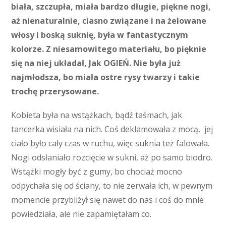
biała, szczupła, miała bardzo długie, piękne nogi,
aż nienaturalnie, ciasno związane i na żelowane
włosy i boską suknię, była w fantastycznym
kolorze. Z niesamowitego materiału, bo pięknie
się na niej układał, Jak OGIEŃ. Nie była już
najmłodsza, bo miała ostre rysy twarzy i takie
trochę przerysowane.
Kobieta była na wstążkach, bądź taśmach, jak
tancerka wisiała na nich. Coś deklamowała z mocą, jej
ciało było cały czas w ruchu, więc suknia też falowała.
Nogi odsłaniało rozcięcie w sukni, aż po samo biodro.
Wstążki mogły być z gumy, bo chociaż mocno
odpychała się od ściany, to nie zerwała ich, w pewnym
momencie przybliżył się nawet do nas i coś do mnie
powiedziała, ale nie zapamiętałam co.