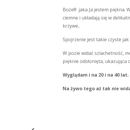
Boże!!! jaka Ja jestem piękna. W
ciemne i układają się w delik
krzywe..
Spojrzenie jest takie czyste j
W pozie widać szlachetność, mów
pięknie odsłonięta, ukazująca c
Wyglądam i na 20 i na 40 lat.
Na żywo tego aż tak nie wida