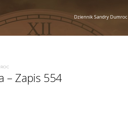
Dziennik Sandry Dumroc
MROC
a – Zapis 554