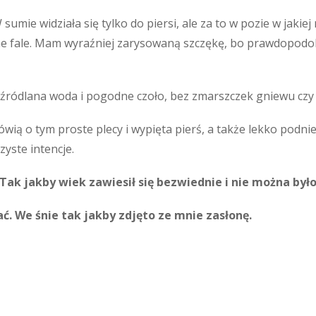
 sumie widziała się tylko do piersi, ale za to w pozie w jakie
atne fale. Mam wyraźniej zarysowaną szczękę, bo prawdopodo
ak źródlana woda i pogodne czoło, bez zmarszczek gniewu czy
ią o tym proste plecy i wypięta pierś, a także lekko podnies
zyste intencje.
 Tak jakby wiek zawiesił się bezwiednie i nie można było
ć. We śnie tak jakby zdjęto ze mnie zasłonę.