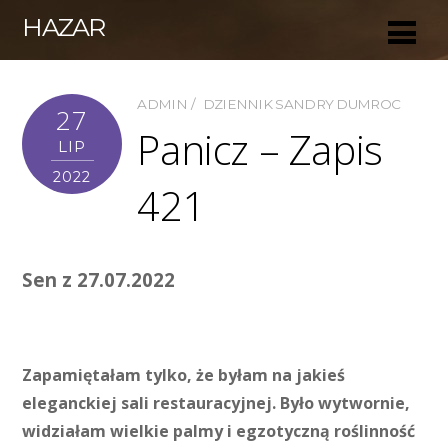
HAZAR
ADMIN
DZIENNIK SANDRY DUMROC
27
Panicz – Zapis
LIP
2022
421
Sen z 27.07.2022
Zapamiętałam tylko, że byłam na jakieś
eleganckiej sali restauracyjnej. Było wytwornie,
widziałam wielkie palmy i egzotyczną roślinność