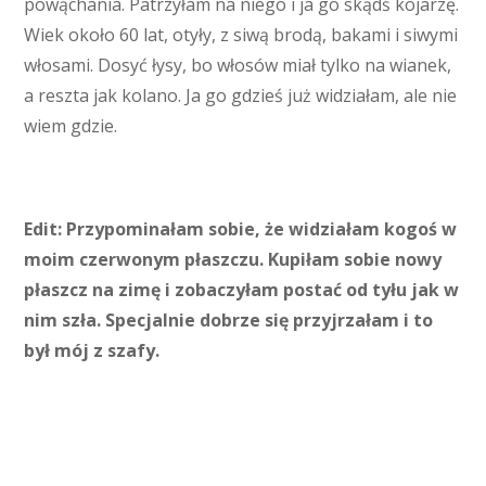
powąchania. Patrzyłam na niego i ja go skądś kojarzę.
Wiek około 60 lat, otyły, z siwą brodą, bakami i siwymi
włosami. Dosyć łysy, bo włosów miał tylko na wianek,
a reszta jak kolano. Ja go gdzieś już widziałam, ale nie
wiem gdzie.
Edit: Przypominałam sobie, że widziałam kogoś w
moim czerwonym płaszczu. Kupiłam sobie nowy
płaszcz na zimę i zobaczyłam postać od tyłu jak w
nim szła. Specjalnie dobrze się przyjrzałam i to
był mój z szafy.