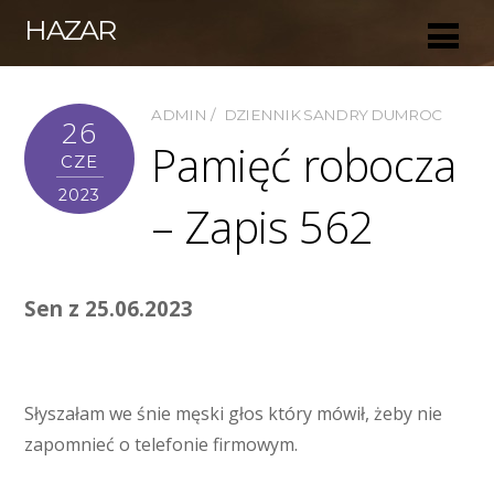
HAZAR
ADMIN
DZIENNIK SANDRY DUMROC
26
Pamięć robocza
CZE
2023
– Zapis 562
Sen z 25.06.2023
Słyszałam we śnie męski głos który mówił, żeby nie
zapomnieć o telefonie firmowym.