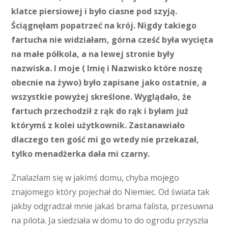
klatce piersiowej i było ciasne pod szyją.
Ściągnęłam popatrzeć na krój. Nigdy takiego
fartucha nie widziałam, górna cześć była wycięta
na małe półkola, a na lewej stronie były
nazwiska. I moje ( Imię i Nazwisko które noszę
obecnie na żywo) było zapisane jako ostatnie, a
wszystkie powyżej skreślone. Wyglądało, że
fartuch przechodził z rąk do rąk i byłam już
którymś z kolei użytkownik. Zastanawiało
dlaczego ten gość mi go wtedy nie przekazał,
tylko menadżerka dała mi czarny.
Znalazłam się w jakimś domu, chyba mojego
znajomego który pojechał do Niemiec. Od świata tak
jakby odgradzał mnie jakaś brama falista, przesuwna
na pilota. Ja siedziała w domu to do ogrodu przyszła