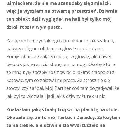
uśmiechem, że nie ma szans żeby się zmieścił,
więc ja wyszłam na otwartą przestrzeń. Dziwnie
ten obiekt dziś wyglądał, na hali był tylko mój
dział, reszta wyła pusta.
Zaczęłam tańczyć jakiegoś breakdance jak szalona,
najwięcej figur robiłam na głowie i z obrotami.
Pomyślałam, że zakręci mi się w głowie, ale nawet
było ok jak wreszcie stanęłam na nogi. Osoby które
ze mną były zaczęły rozmawiać o jakimś chłopaku z
Katowic, tym co załatwił mi prace. Że strasznie się
stoczył czy zaćpał. Mój Partner coś tam dogadywał, że
jak był to widziała i jadł jakiś dziwny żurek u nic.
Znalazłam jakąś białą trójkątną płachtę na stole.
Okazało się, że to mój fartuch Doradcy. Założyłam
to na siebie, ale dziwnie się wybrzuszyło na