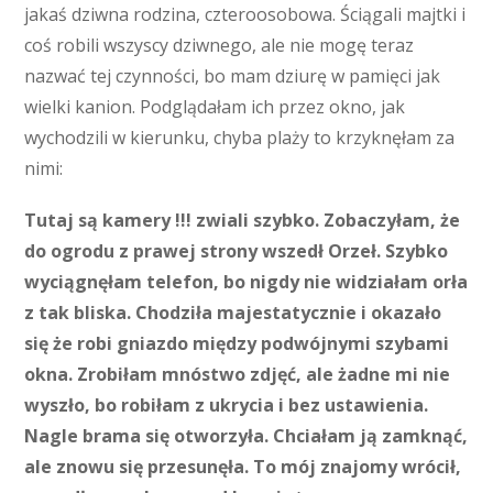
jakaś dziwna rodzina, czteroosobowa. Ściągali majtki i
coś robili wszyscy dziwnego, ale nie mogę teraz
nazwać tej czynności, bo mam dziurę w pamięci jak
wielki kanion. Podglądałam ich przez okno, jak
wychodzili w kierunku, chyba plaży to krzyknęłam za
nimi:
Tutaj są kamery !!! zwiali szybko. Zobaczyłam, że
do ogrodu z prawej strony wszedł Orzeł. Szybko
wyciągnęłam telefon, bo nigdy nie widziałam orła
z tak bliska. Chodziła majestatycznie i okazało
się że robi gniazdo między podwójnymi szybami
okna. Zrobiłam mnóstwo zdjęć, ale żadne mi nie
wyszło, bo robiłam z ukrycia i bez ustawienia.
Nagle brama się otworzyła. Chciałam ją zamknąć,
ale znowu się przesunęła. To mój znajomy wrócił,