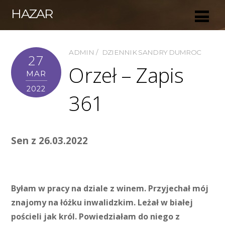
HAZAR
ADMIN
DZIENNIK SANDRY DUMROC
27
Orzeł – Zapis
MAR
2022
361
Sen z 26.03.2022
Byłam w pracy na dziale z winem. Przyjechał mój
znajomy na łóżku inwalidzkim. Leżał w białej
pościeli jak król. Powiedziałam do niego z