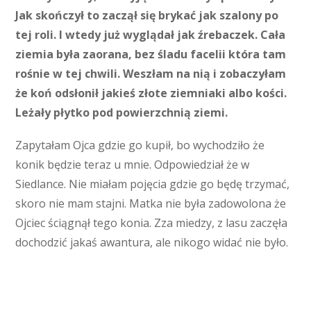
Jak skończył to zaczął się brykać jak szalony po
tej roli. I wtedy już wyglądał jak źrebaczek. Cała
ziemia była zaorana, bez śladu facelii która tam
rośnie w tej chwili. Weszłam na nią i zobaczyłam
że koń odsłonił jakieś złote ziemniaki albo kości.
Leżały płytko pod powierzchnią ziemi.
Zapytałam Ojca gdzie go kupił, bo wychodziło że
konik będzie teraz u mnie. Odpowiedział że w
Siedlance. Nie miałam pojęcia gdzie go będę trzymać,
skoro nie mam stajni. Matka nie była zadowolona że
Ojciec ściągnął tego konia. Zza miedzy, z lasu zaczęła
dochodzić jakaś awantura, ale nikogo widać nie było.