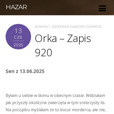
HAZAR
ADMIN
DZIENNIK SANDRY DUMROC
13
Orka – Zapis
CZE
2025
920
Sen z 13.06.2025
Byłam u siebie w domu w obecnym czasie. Widziałam
jak przyszły okoliczne zwierzęta w tym srebrzysty lis.
Na początku myślałam że to kocur morderca, ale nie,