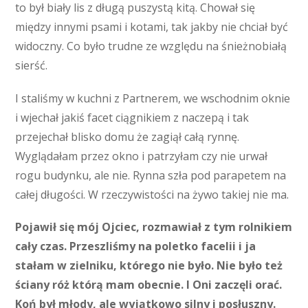
to był biały lis z długą puszystą kitą. Chował się
między innymi psami i kotami, tak jakby nie chciał być
widoczny. Co było trudne ze względu na śnieżnobiałą
sierść.
I staliśmy w kuchni z Partnerem, we wschodnim oknie
i wjechał jakiś facet ciągnikiem z naczepą i tak
przejechał blisko domu że zagiął całą rynnę.
Wyglądałam przez okno i patrzyłam czy nie urwał
rogu budynku, ale nie. Rynna szła pod parapetem na
całej długości. W rzeczywistości na żywo takiej nie ma.
Pojawił się mój Ojciec, rozmawiał z tym rolnikiem
cały czas. Przeszliśmy na poletko facelii i ja
stałam w zielniku, którego nie było. Nie było też
ściany róż którą mam obecnie. I Oni zaczęli orać.
Koń był młody, ale wyjątkowo silny i posłuszny.