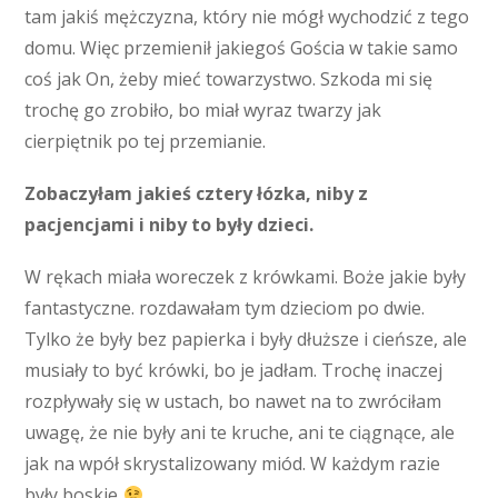
tam jakiś mężczyzna, który nie mógł wychodzić z tego
domu. Więc przemienił jakiegoś Gościa w takie samo
coś jak On, żeby mieć towarzystwo. Szkoda mi się
trochę go zrobiło, bo miał wyraz twarzy jak
cierpiętnik po tej przemianie.
Zobaczyłam jakieś cztery łózka, niby z
pacjencjami i niby to były dzieci.
W rękach miała woreczek z krówkami. Boże jakie były
fantastyczne. rozdawałam tym dzieciom po dwie.
Tylko że były bez papierka i były dłuższe i cieńsze, ale
musiały to być krówki, bo je jadłam. Trochę inaczej
rozpływały się w ustach, bo nawet na to zwróciłam
uwagę, że nie były ani te kruche, ani te ciągnące, ale
jak na wpół skrystalizowany miód. W każdym razie
były boskie