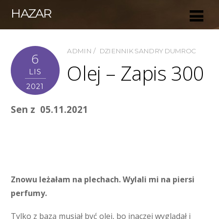
HAZAR
ADMIN
DZIENNIK SANDRY DUMROC
6
Olej – Zapis 300
LIS
2021
Sen z 05.11.2021
Znowu leżałam na plechach. Wylali mi na piersi
perfumy.
Tylko z bazą musiał być olej, bo inaczej wyglądał i