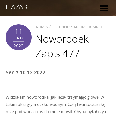
HAZAR
ADMIN
DZIENNIK SANDRY DUMROC
11
Noworodek –
GRU
2022
Zapis 477
Sen z 10.12.2022
Widziałam noworodka, jak leżał trzymając głowę w
takim okrągłym oczku wodnym. Całą twarzoczaszkę
miał pod woda i coś do mnie mówił. Chyba pytał czy u