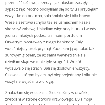
przenieść też swoje rzeczy i jak niosłam zaczęły się
sypać z rąk. Mocno odchyliłam się do tyłu i przycięłam
wszystko do brzucha, sala śmiała się i biła brawo.
Weszła szefowa i chyba też ze uśmiechem kazała
skończyć zabawę. Usiadłam więc przy biurku i wtedy
jedna z młodych podeszła z moim portfelem.
Otwartym, wystawały z niego banknoty. Cały
wcześniejszy urok prysnął. Zaczęłam ją opitalać tak
surowym głosem, że aż sama wewnętrznie się
dziwiłam skąd we mnie tyle srogości. Wokół
wyczuwało się strach. Bali się dosłownie wszyscy.
Człowiek którym byłam, był nieprzejednany i nikt nie
ważył się wejść mu w drogę.
Znalazłam się w szałasie. Siedzieliśmy w czwórkę
zwróceni w stronę otworu drzwiowego. Była moja