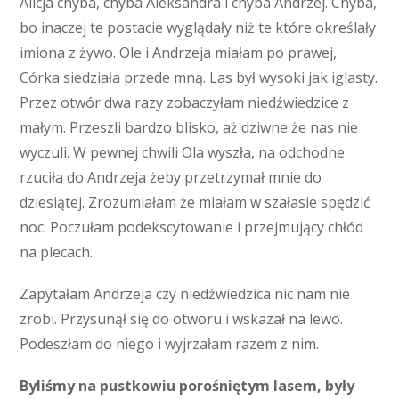
Alicja chyba, chyba Aleksandra i chyba Andrzej. Chyba,
bo inaczej te postacie wyglądały niż te które określały
imiona z żywo. Ole i Andrzeja miałam po prawej,
Córka siedziała przede mną. Las był wysoki jak iglasty.
Przez otwór dwa razy zobaczyłam niedźwiedzice z
małym. Przeszli bardzo blisko, aż dziwne że nas nie
wyczuli. W pewnej chwili Ola wyszła, na odchodne
rzuciła do Andrzeja żeby przetrzymał mnie do
dziesiątej. Zrozumiałam że miałam w szałasie spędzić
noc. Poczułam podekscytowanie i przejmujący chłód
na plecach.
Zapytałam Andrzeja czy niedźwiedzica nic nam nie
zrobi. Przysunął się do otworu i wskazał na lewo.
Podeszłam do niego i wyjrzałam razem z nim.
Byliśmy na pustkowiu porośniętym lasem, były