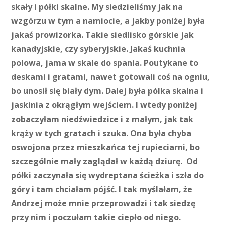
skały i półki skalne. My siedzieliśmy jak na
wzgórzu w tym a namiocie, a jakby poniżej była
jakaś prowizorka. Takie siedlisko górskie jak
kanadyjskie, czy syberyjskie. Jakaś kuchnia
polowa, jama w skale do spania. Poutykane to
deskami i gratami, nawet gotowali coś na ogniu,
bo unosił się biały dym. Dalej była pólka skalna i
jaskinia z okrągłym wejściem. I wtedy poniżej
zobaczyłam niedźwiedzice i z małym, jak tak
krąży w tych gratach i szuka. Ona była chyba
oswojona przez mieszkańca tej rupieciarni, bo
szczególnie mały zaglądał w każdą dziurę. Od
półki zaczynała się wydreptana ścieżka i szła do
góry i tam chciałam pójść. I tak myślałam, że
Andrzej może mnie przeprowadzi i tak siedzę
przy nim i poczułam takie ciepło od niego.