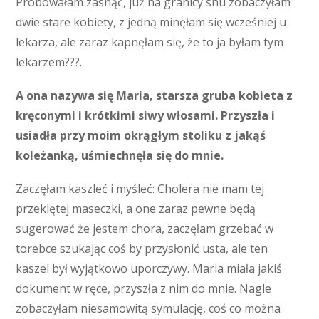
Próbowałam zasnąć, już na granicy snu zobaczyłam
dwie stare kobiety, z jedną minęłam się wcześniej u
lekarza, ale zaraz kapnęłam się, że to ja byłam tym
lekarzem???.
A ona nazywa się Maria, starsza gruba kobieta z
kręconymi i krótkimi siwy włosami. Przyszła i
usiadła przy moim okrągłym stoliku z jakąś
koleżanką, uśmiechnęła się do mnie.
Zaczęłam kaszleć i myśleć: Cholera nie mam tej
przeklętej maseczki, a one zaraz pewne będą
sugerować że jestem chora, zaczęłam grzebać w
torebce szukając coś by przysłonić usta, ale ten
kaszel był wyjątkowo uporczywy. Maria miała jakiś
dokument w ręce, przyszła z nim do mnie. Nagle
zobaczyłam niesamowitą symulację, coś co można