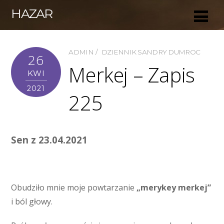
HAZAR
ADMIN
DZIENNIK SANDRY DUMROC
26
Merkej – Zapis
KWI
2021
225
Sen z 23.04.2021
Obudziło mnie moje powtarzanie
„merykey merkej”
i ból głowy.