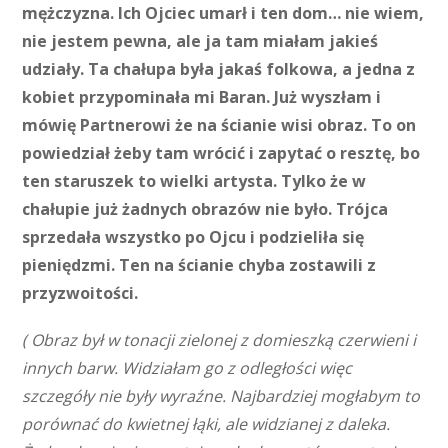
mężczyzna. Ich Ojciec umarł i ten dom… nie wiem,
nie jestem pewna, ale ja tam miałam jakieś
udziały. Ta chałupa była jakaś folkowa, a jedna z
kobiet przypominała mi Baran. Już wyszłam i
mówię Partnerowi że na ścianie wisi obraz. To on
powiedział żeby tam wrócić i zapytać o resztę, bo
ten staruszek to wielki artysta. Tylko że w
chałupie już żadnych obrazów nie było. Trójca
sprzedała wszystko po Ojcu i podzieliła się
pieniędzmi. Ten na ścianie chyba zostawili z
przyzwoitości.
( Obraz był w tonacji zielonej z domieszką czerwieni i
innych barw. Widziałam go z odległości więc
szczegóły nie były wyraźne. Najbardziej mogłabym to
porównać do kwietnej łąki, ale widzianej z daleka.