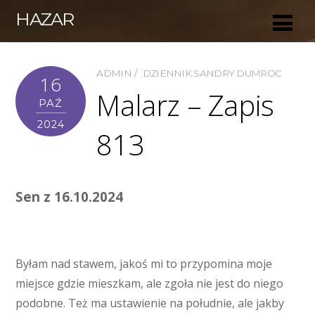
HAZAR
ADMIN
DZIENNIK SANDRY DUMROC
16
Malarz – Zapis
PAŹ
2024
813
Sen z 16.10.2024
Byłam nad stawem, jakoś mi to przypomina moje
miejsce gdzie mieszkam, ale zgoła nie jest do niego
podobne. Też ma ustawienie na południe, ale jakby