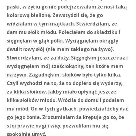
paski, w życiu go nie podejrzewałam że nosi taką
kolorową bieliznę. Zawstydził się, że go
widziałam w tym majtkach. Stwierdziłam, że
dam mu słoik miodu. Poleciałam do składziku i
sięgnęłam w głąb półki. Wyciągnęłam okrągły
dwulitrowy słój (nie mam takiego na żywo).
Stwierdzałam, że za duży. Sięgnęłam jeszcze raz i
wyciągnęłam mój sześciokątny, ten które mam
na żywo. Zagadnęłam, słoików było tylko kilka.
Czyli wychodzi na to, że to dopiero się wydarzy,
za klika słoików. Jakby miało upłynąć jeszcze
kilka słoików miodu. Wróciła do domu i podałam
mu miód. On w tych gatkach, powiedział żeby dać
go jego żonie. Zrozumiałam że krępuje go to, że
stoi prawie nagi i więc pozwoliłam mu się
spokojnie umyć.