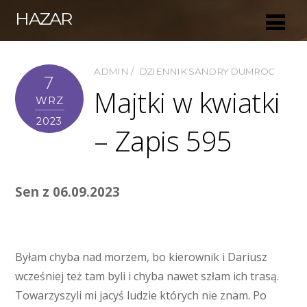
HAZAR
ADMIN
DZIENNIK SANDRY DUMROC
7
Majtki w kwiatki
WRZ
2023
– Zapis 595
Sen z 06.09.2023
Byłam chyba nad morzem, bo kierownik i Dariusz
wcześniej też tam byli i chyba nawet szłam ich trasą.
Towarzyszyli mi jacyś ludzie których nie znam. Po