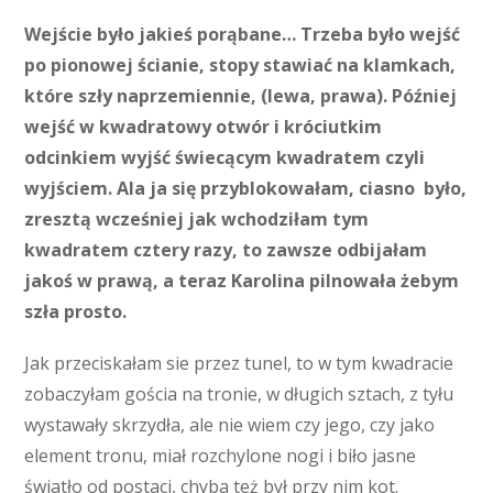
Wejście było jakieś porąbane… Trzeba było wejść
po pionowej ścianie, stopy stawiać na klamkach,
które szły naprzemiennie, (lewa, prawa). Później
wejść w kwadratowy otwór i króciutkim
odcinkiem wyjść świecącym kwadratem czyli
wyjściem. Ala ja się przyblokowałam, ciasno było,
zresztą wcześniej jak wchodziłam tym
kwadratem cztery razy, to zawsze odbijałam
jakoś w prawą, a teraz Karolina pilnowała żebym
szła prosto.
Jak przeciskałam sie przez tunel, to w tym kwadracie
zobaczyłam gościa na tronie, w długich sztach, z tyłu
wystawały skrzydła, ale nie wiem czy jego, czy jako
element tronu, miał rozchylone nogi i biło jasne
światło od postaci, chyba też był przy nim kot.