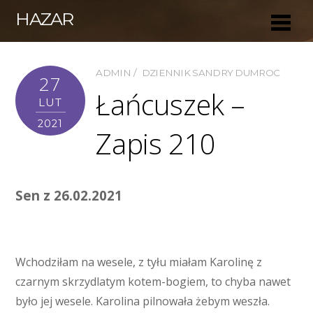
HAZAR
ADMIN
DZIENNIK SANDRY DUMROC
27
Łańcuszek –
LUT
2021
Zapis 210
Sen z 26.02.2021
Wchodziłam na wesele, z tyłu miałam Karolinę z
czarnym skrzydlatym kotem-bogiem, to chyba nawet
było jej wesele. Karolina pilnowała żebym weszła.