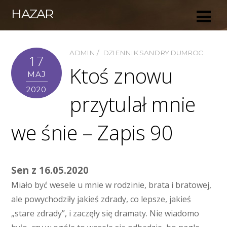
HAZAR
ADMIN
DZIENNIK SANDRY DUMROC
17
Ktoś znowu
MAJ
2020
przytulał mnie
we śnie – Zapis 90
Sen z 16.05.2020
Miało być wesele u mnie w rodzinie, brata i bratowej,
ale powychodziły jakieś zdrady, co lepsze, jakieś
„stare zdrady”, i zaczęły się dramaty. Nie wiadomo