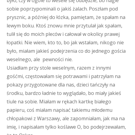
było, czy w ogóle to wesele się odbędzie, bo nagle
sobie poprzypominali o jakiś żalach. Poszłam pod
prysznic, a później do łózka, pamiętam, że spałam na
lewym boku. Ktoś znowu mnie przytulał jak spałam,
tulił się do moich pleców i całował w okolicy prawej
łopatki. Nie wiem, kto to, bo jak wstałam, nikogo nie
było, miałam jakieś podejrzenia co do jednego gościa
weselnego, ale pewności nie.
Usiadłam przy stole weselnym, razem z innymi
gośćmi, częstowałam się potrawami i patrzyłam na
pokazy przygotowane dla nas, dzieci tańczyły na
środku, bardzo ładnie to wyglądało, bo miały jakieś
tiule na sobie. Miałam w rękach kartkę białego
papieru, coś miałam napisać takiemu młodemu
chłopakowi z Warszawy, ale zapomniałam, jak ma na
imię, i napisałam tylko koślawe O, bo podejrzewałam,