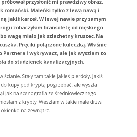
ł próbował przysłonić
mi prawdziwy obraz.
jak romański. Maleńki tylko z lewą nawą i
ną jakiś karzeł. W lewej nawie przy samym
ym rogu zobaczyłam bransoletę od męskiego
, bo wagę miało jak szlachetny kruszec. Na
cuszka. Pręciki połączone kuleczką. Właśnie
po Partnera i wykrywacz, ale jak wyszłam to
ioła do studzienek kanalizacyjnych.
cianie. Stały tam takie jakieś pierdoły. Jakiś
ść do kupy pod kryptą pogrzebać, ale wyszła
gnął jak na scenografia ze średniowiecznego
yniosłam z krypty. Weszłam w takie małe drzwi
e okienko na zewnątrz.