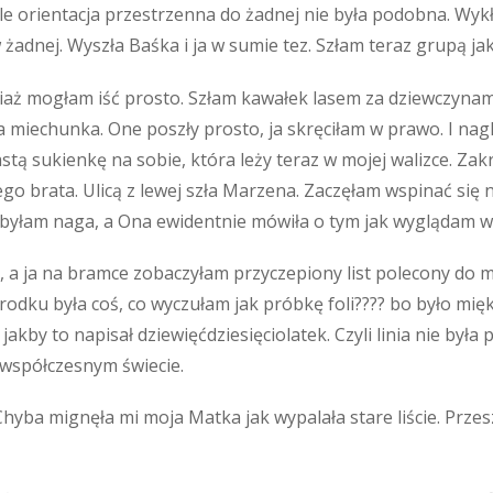
ale orientacja przestrzenna do żadnej nie była podobna. Wyk
w żadnej. Wyszła Baśka i ja w sumie tez. Szłam teraz grupą ja
ciaż mogłam iść prosto. Szłam kawałek lasem za dziewczynam
 miechunka. One poszły prosto, ja skręciłam w prawo. I nagl
stą sukienkę na sobie, która leży teraz w mojej walizce. Zakr
o brata. Ulicą z lewej szła Marzena. Zaczęłam wspinać się 
o byłam naga, a Ona ewidentnie mówiła o tym jak wyglądam 
 a ja na bramce zobaczyłam przyczepiony list polecony do mo
środku była coś, co wyczułam jak próbkę foli???? bo było mię
jakby to napisał dziewięćdziesięciolatek. Czyli linia nie była
 współczesnym świecie.
Chyba mignęła mi moja Matka jak wypalała stare liście. Prze