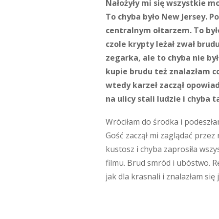
Nałożyły mi się wszystkie m
To chyba było New Jersey. Po
centralnym ołtarzem. To był
czole krypty leżał zwał bru
zegarka, ale to chyba nie by
kupie brudu też znalazłam c
wtedy karzeł zaczął opowiada
na ulicy stali ludzie i chyba
Wróciłam do środka i podeszłam 
Gość zaczął mi zaglądać przez 
kustosz i chyba zaprosiła wszys
filmu. Brud smród i ubóstwo. R
jak dla krasnali i znalazłam s