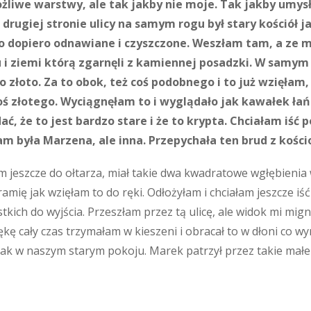
ożliwe warstwy, ale tak jakby nie moje. Tak jakby umys
 drugiej stronie ulicy na samym rogu był stary kościół 
o dopiero odnawiane i czyszczone. Weszłam tam, a ze m
du i ziemi którą zgarnęli z kamiennej posadzki. W sam
ło złoto. Za to obok, też coś podobnego i to już wzięłam
oś złotego. Wyciągnęłam to i wyglądało jak kawałek łań
ć, że to jest bardzo stare i że to krypta. Chciałam iść 
 tam była Marzena, ale inna. Przepychała ten brud z kośc
jeszcze do ołtarza, miał takie dwa kwadratowe wgłębienia w ś
ramię jak wzięłam to do ręki. Odłożyłam i chciałam jeszcze i
tkich do wyjścia. Przeszłam przez tą ulicę, ale widok mi mi
ękę cały czas trzymałam w kieszeni i obracał to w dłoni co w
ię jak w naszym starym pokoju. Marek patrzył przez takie mał