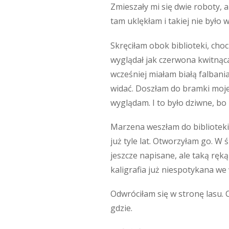
Zmieszały mi się dwie roboty, 
tam uklękłam i takiej nie było 
Skręciłam obok biblioteki, cho
wyglądał jak czerwona kwitnąca
wcześniej miałam białą falbania
widać. Doszłam do bramki mojeg
wyglądam. I to było dziwne, b
Marzena weszłam do biblioteki,
już tyle lat. Otworzyłam go. W 
jeszcze napisane, ale taką ręką 
kaligrafia już niespotykana we
Odwróciłam się w stronę lasu. 
gdzie.