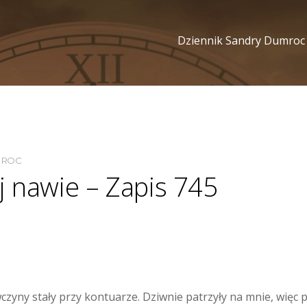
Dziennik Sandry Dumroc
MROC
j nawie – Zapis 745
czyny stały przy kontuarze. Dziwnie patrzyły na mnie, więc 