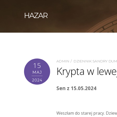
HAZAR
ADMIN
DZIENNIK SANDRY DU
15
Krypta w lewe
MAJ
2024
Sen z 15.05.2024
Weszłam do starej pracy. Dziew