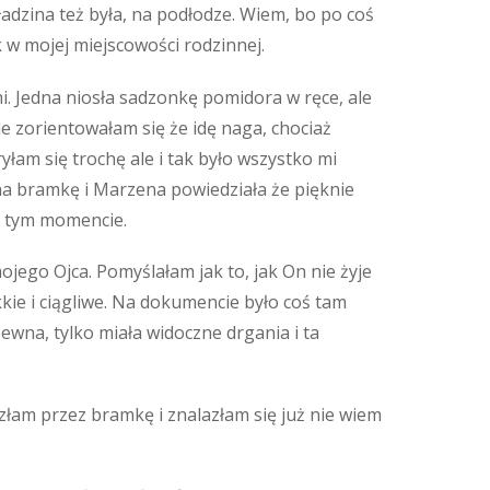
ładzina też była, na podłodze. Wiem, bo po coś
k w mojej miejscowości rodzinnej.
i. Jedna niosła sadzonkę pomidora w ręce, ale
e zorientowałam się że idę naga, chociaż
yłam się trochę ale i tak było wszystko mi
na bramkę i Marzena powiedziała że pięknie
w tym momencie.
jego Ojca. Pomyślałam jak to, jak On nie żyje
kkie i ciągliwe. Na dokumencie było coś tam
 pewna, tylko miała widoczne drgania i ta
szłam przez bramkę i znalazłam się już nie wiem