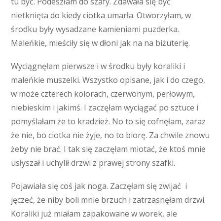
tu być. Podeszłam do szafy. Zdawała się być
nietknięta do kiedy ciotka umarła. Otworzyłam, w
środku były wysadzane kamieniami puzderka.
Maleńkie, mieściły się w dłoni jak na na biżuterię.
Wyciągnęłam pierwsze i w środku były koraliki i
maleńkie muszelki. Wszystko opisane, jak i do czego,
w może czterech kolorach, czerwonym, perłowym,
niebieskim i jakimś. I zaczęłam wyciągać po sztuce i
pomyślałam że to kradzież. No to się cofnęłam, zaraz
że nie, bo ciotka nie żyje, no to biorę. Za chwile znowu
żeby nie brać. I tak się zaczęłam miotać, że ktoś mnie
usłyszał i uchylił drzwi z prawej strony szafki.
Pojawiała się coś jak noga. Zaczęłam się zwijać i
jęczeć, że niby boli mnie brzuch i zatrzasnęłam drzwi.
Koraliki już miałam zapakowane w worek, ale