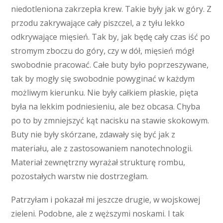
niedotleniona zakrzepła krew. Takie były jak w góry. Z
przodu zakrywające cały piszczel, a z tyłu lekko
odkrywające mięsień. Tak by, jak będę cały czas iść po
stromym zboczu do góry, czy w dół, mięsień mógł
swobodnie pracować. Całe buty było poprzeszywane,
tak by mogły się swobodnie powyginać w każdym
możliwym kierunku. Nie były całkiem płaskie, pięta
była na lekkim podniesieniu, ale bez obcasa. Chyba
po to by zmniejszyć kąt nacisku na stawie skokowym.
Buty nie były skórzane, zdawały się być jak z
materiału, ale z zastosowaniem nanotechnologii.
Materiał zewnętrzny wyrażał strukturę rombu,
pozostałych warstw nie dostrzegłam.
Patrzyłam i pokazał mi jeszcze drugie, w wojskowej
zieleni. Podobne, ale z węższymi noskami. I tak