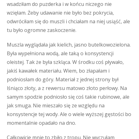
wsadziłam do puzderka i w końcu niczego nie
wzięłam. Żeby udawanie nie było bez pokrycia,
odwróciłam się do muszli i chciałam na niej usiąść, ale
tu było ogromne zaskoczenie.
Muszla wyglądała jak kielich, jasno butelkowozielona.
Była wypełniona wodą, ale taką o konsystencji
oleistej. Tak że była szkląca. W środku coś pływało,
jakiś kawałek materiału. Wiem, bo złapałam i
podniosłam do góry. Materiał z jednej strony był
lśniąco złoty, a z rewersu matowo złoto perłowy. Na
samym spodzie podniosło się coś takie rubinowe, ale
jak smuga. Nie mieszało się ze względu na
konsystencje tej wody. Ale o wiele wyższej gęstości bo
momentalnie opadało na dno.
Całkowicie mnie to zbiło z tropu. Nie wyczułam