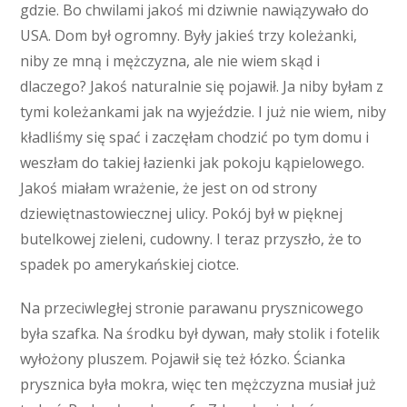
gdzie. Bo chwilami jakoś mi dziwnie nawiązywało do
USA. Dom był ogromny. Były jakieś trzy koleżanki,
niby ze mną i mężczyzna, ale nie wiem skąd i
dlaczego? Jakoś naturalnie się pojawił. Ja niby byłam z
tymi koleżankami jak na wyjeździe. I już nie wiem, niby
kładliśmy się spać i zaczęłam chodzić po tym domu i
weszłam do takiej łazienki jak pokoju kąpielowego.
Jakoś miałam wrażenie, że jest on od strony
dziewiętnastowiecznej ulicy. Pokój był w pięknej
butelkowej zieleni, cudowny. I teraz przyszło, że to
spadek po amerykańskiej ciotce.
Na przeciwległej stronie parawanu prysznicowego
była szafka. Na środku był dywan, mały stolik i fotelik
wyłożony pluszem. Pojawił się też łózko. Ścianka
prysznica była mokra, więc ten mężczyzna musiał już