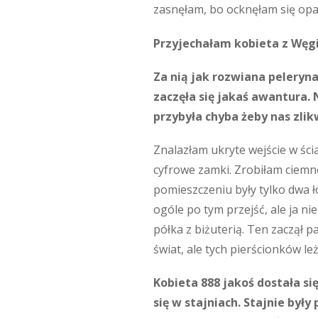
zasnęłam, bo ocknęłam się opa
Przyjechałam kobieta z Węgi
Za nią jak rozwiana peleryna
zaczęła się jakaś awantura.
przybyła chyba żeby nas zli
Znalazłam ukryte wejście w ścia
cyfrowe zamki. Zrobiłam ciemno
pomieszczeniu były tylko dwa ł
ogóle po tym przejść, ale ja ni
półka z biżuterią. Ten zaczął p
świat, ale tych pierścionków leż
Kobieta 888 jakoś dostała si
się w stajniach. Stajnie był