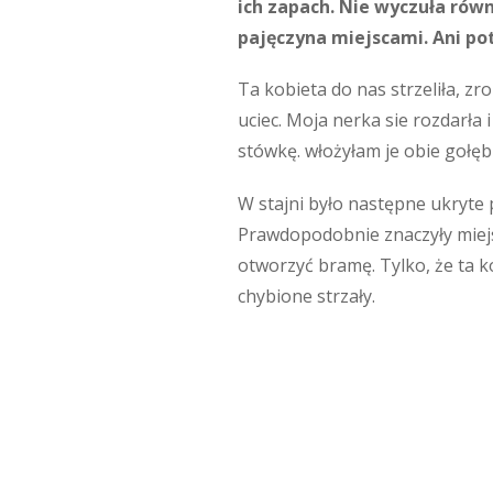
ich zapach. Nie wyczuła równ
pajęczyna miejscami. Ani potu
Ta kobieta do nas strzeliła, zr
uciec. Moja nerka sie rozdarła
stówkę. włożyłam je obie gołębi
W stajni było następne ukryte 
Prawdopodobnie znaczyły miejsc
otworzyć bramę. Tylko, że ta ko
chybione strzały.