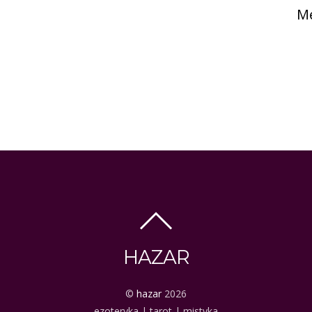
Mę
HAZAR
©
hazar
2026
ezoteryka | tarot | mistyka