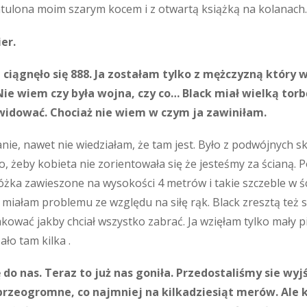
tulona moim szarym kocem i z otwartą książką na kolanach.
er.
 ciągnęło się 888. Ja zostałam tylko z mężczyzną który w
 Nie wiem czy była wojna, czy co… Black miał wielką t
kwidować. Chociaż nie wiem w czym ja zawiniłam.
nie, nawet nie wiedziałam, że tam jest. Było z podwójnych sk
, żeby kobieta nie zorientowała się że jesteśmy za ścianą. P
óżka zawieszone na wysokości 4 metrów i takie szczeble w ś
e miałam problemu ze względu na siłę rąk. Black zresztą też s
akować jakby chciał wszystko zabrać. Ja wzięłam tylko mały p
ało tam kilka .
ę do nas. Teraz to już nas goniła. Przedostaliśmy sie 
y przeogromne, co najmniej na kilkadziesiąt merów. Ale k