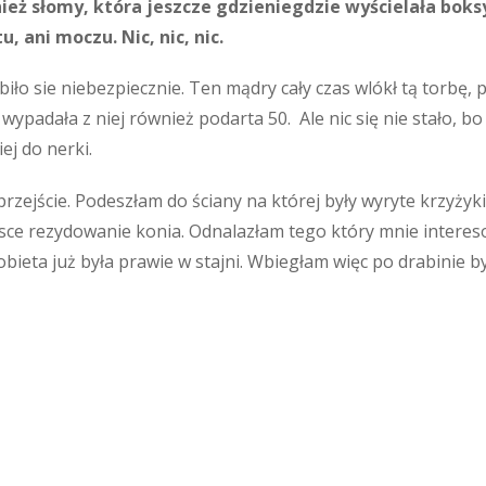
ież słomy, która jeszcze gdzieniegdzie wyścielała boks
, ani moczu. Nic, nic, nic.
obiło sie niebezpiecznie. Ten mądry cały czas wlókł tą torbę, 
 i wypadała z niej również podarta 50. Ale nic się nie stał
ej do nerki.
przejście. Podeszłam do ściany na której były wyryte krzyż
e rezydowanie konia. Odnalazłam tego który mnie interesowa
bieta już była prawie w stajni. Wbiegłam więc po drabinie by