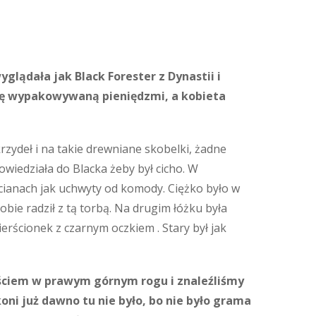
yglądała jak Black Forester z Dynastii i
orbę wypakowywaną pieniędzmi, a kobieta
rzydeł i na takie drewniane skobelki, żadne
owiedziała do Blacka żeby był cicho. W
cianach jak uchwyty od komody. Ciężko było w
obie radził z tą torbą. Na drugim łóżku była
ierścionek z czarnym oczkiem . Stary był jak
wyjściem w prawym górnym rogu i znaleźliśmy
oni już dawno tu nie było, bo nie było grama