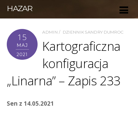
HAZAR
ADMIN
DZIENNIK SANDRY DUMROC
15
Kartograficzna
MAJ
2021
konfiguracja
„Linarna” – Zapis 233
Sen z 14.05.2021