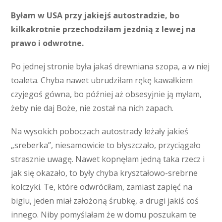
Byłam w USA przy jakiejś autostradzie, bo
kilkakrotnie przechodziłam jezdnią z lewej na
prawo i odwrotne.
Po jednej stronie była jakaś drewniana szopa, a w niej
toaleta. Chyba nawet ubrudziłam rękę kawałkiem
czyjegoś gówna, bo później aż obsesyjnie ją myłam,
żeby nie daj Boże, nie został na nich zapach.
Na wysokich poboczach autostrady leżały jakieś
„sreberka”, niesamowicie to błyszczało, przyciągało
strasznie uwagę. Nawet kopnęłam jedną taka rzecz i
jak się okazało, to były chyba kryształowo-srebrne
kolczyki. Te, które odwróciłam, zamiast zapięć na
biglu, jeden miał założoną śrubkę, a drugi jakiś coś
innego. Niby pomyślałam że w domu poszukam te