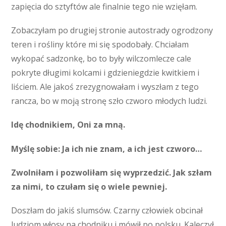
zapięcia do sztyftów ale finalnie tego nie wzięłam.
Zobaczyłam po drugiej stronie autostrady ogrodzony
teren i rośliny które mi się spodobały. Chciałam
wykopać sadzonkę, bo to były wilczomlecze cale
pokryte długimi kolcami i gdzieniegdzie kwitkiem i
liściem. Ale jakoś zrezygnowałam i wyszłam z tego
rancza, bo w moją stronę szło czworo młodych ludzi.
Idę chodnikiem, Oni za mną.
Myślę sobie: Ja ich nie znam, a ich jest czworo…
Zwolniłam i pozwoliłam się wyprzedzić. Jak szłam
za nimi, to czułam się o wiele pewniej.
Doszłam do jakiś slumsów. Czarny człowiek obcinał
ludziom włosy na chodniku i mówił po polsku. Kaleczył