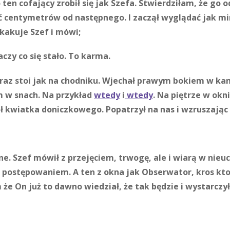
ten cofający zrobił się jak Szefa.
Stwierdziłam, że go o
ięć centymetrów od następnego. I zaczął wyglądać jak m
skakuje Szef i mówi;
czy co się stało. To karma.
eraz stoi jak na chodniku. Wjechał prawym bokiem w k
m w snach. Na przykład
wtedy
i
wtedy
. Na piętrze w okn
 kwiatka doniczkowego. Popatrzył na nas i wzruszając
ne. Szef mówił z przejęciem, trwogę, ale i wiarą w nieu
 postępowaniem. A ten z okna jak Obserwator, kros kto
e On już to dawno wiedział, że tak będzie i wystarczyło