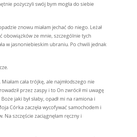
hętnie pożyczyli swój bym mogła do siebie
opadzie znowu miałam jechać do niego. Leżał
ść obowiązków ze mnie, szczególnie tych
ała w jasnoniebieskim ubraniu. Po chwili jednak
cze.
Miałam cała trójkę, ale najmłodszego nie
 prowadził przez zaspy i to On zwrócił mi uwagę
oże jaki był słaby, opadł mi na ramiona i
. Moja Córka zaczęła wycofywać samochodem i
w. Na szczęście zaciągnęłam ręczny i