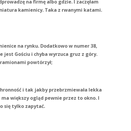
dprowadzę na firmę albo gdzie. I zaczęłam
iniatura kamienicy. Taka z rwanymi katami.
amienice na rynku. Dodatkowo w numer 38,
ie jest Gościu i chyba wyrzuca gruz z góry.
 ramionami powtórzył;
chronność i tak jakby przebrzmiewała lekka
 ma większy ogląd pewnie przez to okno. I
 się tylko zapytać.