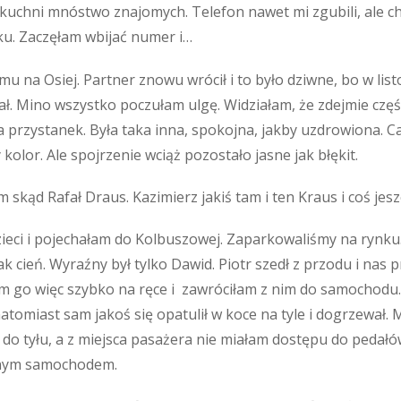
 W kuchni mnóstwo znajomych. Telefon nawet mi zgubili, ale c
ku. Zaczęłam wbijać numer i…
na Osiej. Partner znowu wrócił i to było dziwne, bo w list
ł. Mino wszystko poczułam ulgę. Widziałam, że zdejmie czę
a przystanek. Była taka inna, spokojna, jakby uzdrowiona. C
 kolor. Ale spojrzenie wciąż pozostało jasne jak błękit.
m skąd Rafał Draus. Kazimierz jakiś tam i ten Kraus i coś jesz
eci i pojechałam do Kolbuszowej. Zaparkowaliśmy na rynku. 
jak cień. Wyraźny był tylko Dawid. Piotr szedł z przodu i nas
 go więc szybko na ręce i zawróciłam z nim do samochodu. B
atomiast sam jakoś się opatulił w koce na tyle i dogrzewał
ł do tyłu, a z miejsca pasażera nie miałam dostępu do pedałó
pnym samochodem.