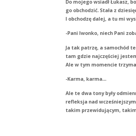
Do mojego wsiadł Łukasz, bo 
go obchodzić. Stała z dzies
I obchodzę dalej, a tu mi wy
-Pani Iwonko, niech Pani zoba
Ja tak patrzę, a samochód t
tam gdzie najczęściej jeste
Ale w tym momencie trzymał
-Karma, karma…
Ale te dwa tony były odmien
refleksja nad wcześniejszym
takim przewidującym, takim ż