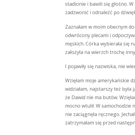
stadionie i bawili się głośno.
zadzwonić i odnaleźć po dźwię
Zaznałam w moim obecnym domu 
odwrócony plecami i odpoczywa
męskich. Córka wybierała się n
założyła na wierzch trochę inny
I pojawiły się nazwiska, nie wie
Wzięłam moje amerykańskie dzi
widziałam, najstarszy też była 
że Dawid nie ma butów. Wzięłam
mocno wtulił. W samochodzie n
nie zaciągnęła ręcznego. Jecha
zatrzymałam się przed nastę