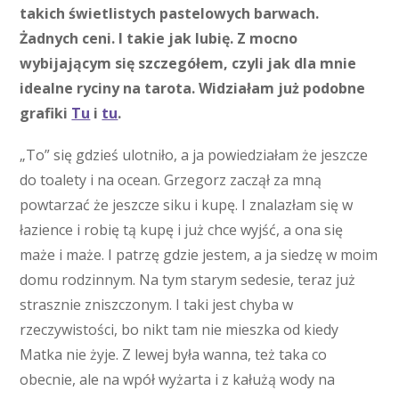
takich świetlistych pastelowych barwach.
Żadnych ceni. I takie jak lubię. Z mocno
wybijającym się szczegółem, czyli jak dla mnie
idealne ryciny na tarota. Widziałam już podobne
grafiki
Tu
i
tu
.
„To” się gdzieś ulotniło, a ja powiedziałam że jeszcze
do toalety i na ocean. Grzegorz zaczął za mną
powtarzać że jeszcze siku i kupę. I znalazłam się w
łazience i robię tą kupę i już chce wyjść, a ona się
maże i maże. I patrzę gdzie jestem, a ja siedzę w moim
domu rodzinnym. Na tym starym sedesie, teraz już
strasznie zniszczonym. I taki jest chyba w
rzeczywistości, bo nikt tam nie mieszka od kiedy
Matka nie żyje. Z lewej była wanna, też taka co
obecnie, ale na wpół wyżarta i z kałużą wody na