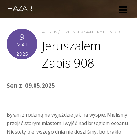
HAZAR
ADMIN
DZIENNIK SANDRY DUMROC
9
Jeruszalem –
MAJ
2025
Zapis 908
Sen z 09.05.2025
Byłam z rodziną na wyjeździe jak na wyspie. Mieliśmy
przejść starym miastem i wyjść nad brzegiem oceanu.
Niestety pierwszego dnia nie doszliśmy, bo brakło