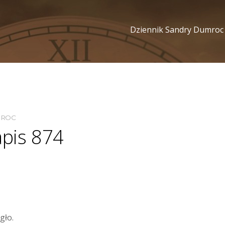
Dziennik Sandry Dumroc
MROC
apis 874
gło.