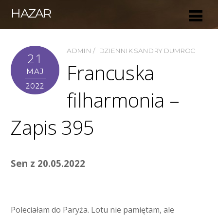
HAZAR
ADMIN
DZIENNIK SANDRY DUMROC
21
Francuska
MAJ
2022
filharmonia –
Zapis 395
Sen z 20.05.2022
Poleciałam do Paryża. Lotu nie pamiętam, ale