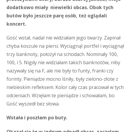
dodatkowo miały niewielki obcas. Obok tych
butów było jeszcze parę osób, też oglądali
koncert.
Gość wstał, nadal nie widziałam jego twarzy. Zapinał
chyba koszule na piersi. Wyciągnął portfel i wyciągnął
trzy banknoty, położył na schodach. Nominały 100,
100, i 5. Nigdy nie widziałam takich banknotów, niby
nazywały się na F, ale nie były to funty, franki czy
forinty. Pieniądze mocno lśniły, były zielono-złote z
niebieskim refleksem. Kolor cały czas pracował w tych
odcieniach. Wzięłam te pieniądze i schowałam, bo
Gość wyszedł bez słowa.
Wstała i poszłam po buty.
Okazał się że w jednym odpadł obcas, zaczęłam