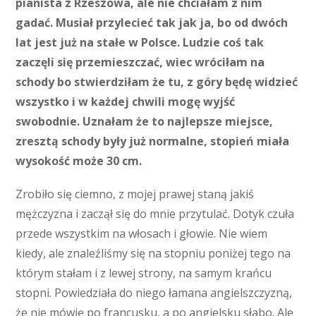
pianista z Rzeszowa, ale nie chciałam z nim
gadać. Musiał przylecieć tak jak ja, bo od dwóch
lat jest już na stałe w Polsce. Ludzie coś tak
zaczęli się przemieszczać, wiec wróciłam na
schody bo stwierdziłam że tu, z góry będę widzieć
wszystko i w każdej chwili mogę wyjść
swobodnie. Uznałam że to najlepsze miejsce,
zresztą schody były już normalne, stopień miała
wysokość może 30 cm.
Zrobiło się ciemno, z mojej prawej staną jakiś
mężczyzna i zaczął się do mnie przytulać. Dotyk czuła
przede wszystkim na włosach i głowie. Nie wiem
kiedy, ale znaleźliśmy się na stopniu poniżej tego na
którym stałam i z lewej strony, na samym krańcu
stopni. Powiedziała do niego łamana angielszczyzną,
że nie mówię po francusku, a po angielsku słabo. Ale