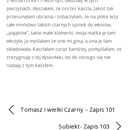
2-letnia córka i 7-letni syn, siedziały w tych
pierzynach, słyszałam, że oni też kaszlą. Jakoś tak
przesunęłam ubrania i zobaczyłam, że na półce leży
całe mnóstwo takich czarnych spinek do włosów,
„pająków”, takie małe klamerki, moja matka je tam
włożyła. Ja myślałam że one mi giną, a ona je tam
składowała. Kaszlałam coraz bardziej, pomyślałam, że
zrezygnuję z tej dyskoteki, bo do niczego się nie
nadaję z tym kaszlem.
Tomasz i wielki Czarny – Zapis 101
Subiekt- Zapis 103