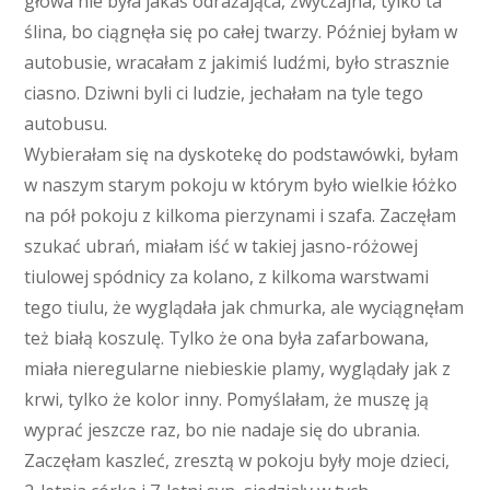
głowa nie była jakaś odrażająca, zwyczajna, tylko ta
ślina, bo ciągnęła się po całej twarzy. Później byłam w
autobusie, wracałam z jakimiś ludźmi, było strasznie
ciasno. Dziwni byli ci ludzie, jechałam na tyle tego
autobusu.
Wybierałam się na dyskotekę do podstawówki, byłam
w naszym starym pokoju w którym było wielkie łóżko
na pół pokoju z kilkoma pierzynami i szafa. Zaczęłam
szukać ubrań, miałam iść w takiej jasno-różowej
tiulowej spódnicy za kolano, z kilkoma warstwami
tego tiulu, że wyglądała jak chmurka, ale wyciągnęłam
też białą koszulę. Tylko że ona była zafarbowana,
miała nieregularne niebieskie plamy, wyglądały jak z
krwi, tylko że kolor inny. Pomyślałam, że muszę ją
wyprać jeszcze raz, bo nie nadaje się do ubrania.
Zaczęłam kaszleć, zresztą w pokoju były moje dzieci,