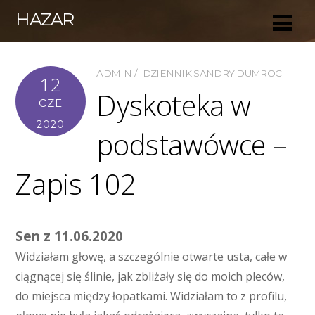
HAZAR
ADMIN
DZIENNIK SANDRY DUMROC
12
Dyskoteka w
CZE
2020
podstawówce –
Zapis 102
Sen z 11.06.2020
Widziałam głowę, a szczególnie otwarte usta, całe w
ciągnącej się ślinie, jak zbliżały się do moich pleców,
do miejsca między łopatkami. Widziałam to z profilu,