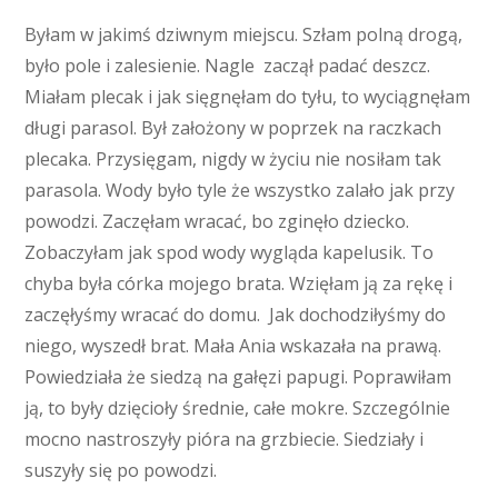
Byłam w jakimś dziwnym miejscu. Szłam polną drogą,
było pole i zalesienie. Nagle zaczął padać deszcz.
Miałam plecak i jak sięgnęłam do tyłu, to wyciągnęłam
długi parasol. Był założony w poprzek na raczkach
plecaka. Przysięgam, nigdy w życiu nie nosiłam tak
parasola. Wody było tyle że wszystko zalało jak przy
powodzi. Zaczęłam wracać, bo zginęło dziecko.
Zobaczyłam jak spod wody wygląda kapelusik. To
chyba była córka mojego brata. Wzięłam ją za rękę i
zaczęłyśmy wracać do domu. Jak dochodziłyśmy do
niego, wyszedł brat. Mała Ania wskazała na prawą.
Powiedziała że siedzą na gałęzi papugi. Poprawiłam
ją, to były dzięcioły średnie, całe mokre. Szczególnie
mocno nastroszyły pióra na grzbiecie. Siedziały i
suszyły się po powodzi.