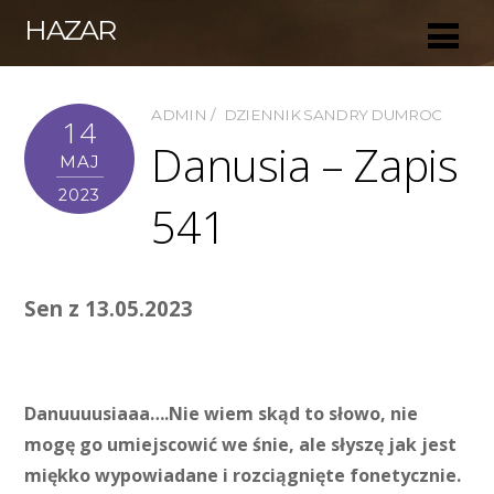
HAZAR
ADMIN
DZIENNIK SANDRY DUMROC
14
Danusia – Zapis
MAJ
2023
541
Sen z 13.05.2023
Danuuuusiaaa….Nie wiem skąd to słowo, nie
mogę go umiejscowić we śnie, ale słyszę jak jest
miękko wypowiadane i rozciągnięte fonetycznie.