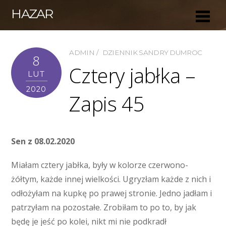
HAZAR
ADMIN
DZIENNIK SANDRY DUMROC
8
Cztery jabłka –
LUT
2020
Zapis 45
Sen z 08.02.2020
Miałam cztery jabłka, były w kolorze czerwono-
żółtym, każde innej wielkości. Ugryzłam każde z nich i
odłożyłam na kupkę po prawej stronie. Jedno jadłam i
patrzyłam na pozostałe. Zrobiłam to po to, by jak
będę je jeść po kolei, nikt mi nie podkradł