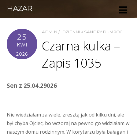
HAZAR
ADMIN
DZIENNIK SANDRY DUMROC
25
Czarna kulka –
KWI
2026
Zapis 1035
Sen z 25.04.29026
Nie wiedziałam za wiele, zresztą jak od kilku dni, ale
był chyba Ojciec, bo wczoraj na pewno go widziałam w
naszym domu rodzinnym. W korytarzu była bałagan i