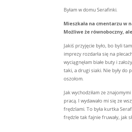
Byłam w domu Serafinki.
Mieszkała na cmentarzu w na
Możliwe że równoboczny, ale 
Jakiś przyjęcie było, bo byli ta
imprezy rozdarła się na plecach
wyciągnęłam białe buty i założy
taki, a drugi siaki. Nie były d
oszołom.
Jak wychodziłam ze znajomymi z
pracą. I wydawało mi się ze ws
frędzlami. To była kurtka Sera
frędzle tak fajnie fruwały, jak 