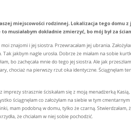
szej miejscowości rodzinnej. Lokalizacja tego domu z 
to musiałabym dokładnie zmierzyć, bo mój był za ścianą
m moi znajomi i jej siostra. Przewracałam jej ubrania. Założy
. Tak jakbym nagle urosła. Dobrze że miałam na sobie kurtkę 
łam, bo zachęcała mnie do tego jej siostra. Ale jak przeszła
o pary, chociaż na pierwszy rzut oka identyczne. Ściągnęłam te
 imprezy strasznie ściskałam się z moją menadżerką Kasią, 
zystko ściągnęłam co założyłam na siebie w tym cmentarnym
finki, mam podobną w domu, tylko że czarną. Stwierdzałam, ż
skrzydła, że chciałam w niej sobie pochodzić.