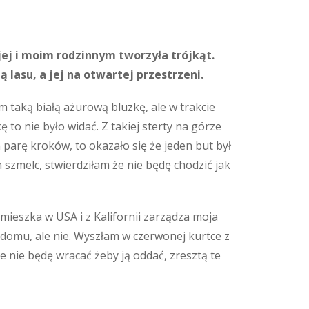
jej i moim rodzinnym tworzyła trójkąt.
 lasu, a jej na otwartej przestrzeni.
łam taką białą ażurową bluzkę, ale w trakcie
to nie było widać. Z takiej sterty na górze
m parę kroków, to okazało się że jeden but był
n szmelc, stwierdziłam że nie będę chodzić jak
mieszka w USA i z Kalifornii zarządza moja
 domu, ale nie. Wyszłam w czerwonej kurtce z
e nie będę wracać żeby ją oddać, zresztą te