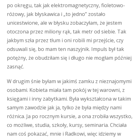
po okręgu, tak jak elektromagnetyczny, fioletowo-
różowy, jak błyskawica i „to jedno” zostało
unicestwione, ale w błysku zobaczyłam, że jestem
otoczona przez miliony rąk, tak metr od siebie. Tak
jakbym szła przez tłum i oni robili mi przejście, czy
odsuwali się, bo mam ten naszyjnik. Impuls był tak
potężny, że obudziłam się i długo nie mogłam później
zasnąć.
W drugim śnie byłam w jakimś zamku z nieznajomymi
osobami. Kobieta miała tam pokój w tej warowni, z
księgami i inny zabytkami. Była wykształcona w takim
samym zawodzie jak ja, tylko że była między nami
różnica. Ja po rocznym kursie, a ona zrobiła wszystko,
co możliwe, studia, szkoły, kursy, seminaria. Chciała
nam coś pokazać, mnie i Radkowi, więc idziemy w