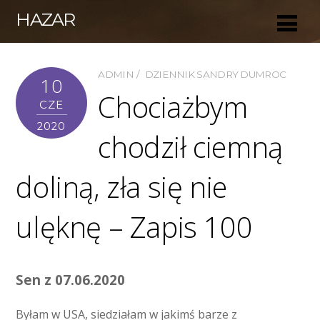
HAZAR
ADMIN
DZIENNIK SANDRY DUMROC
10
Chociażbym
CZE
2020
chodził ciemną
doliną, zła się nie
ulęknę – Zapis 100
Sen z 07.06.2020
Byłam w USA, siedziałam w jakimś barze z