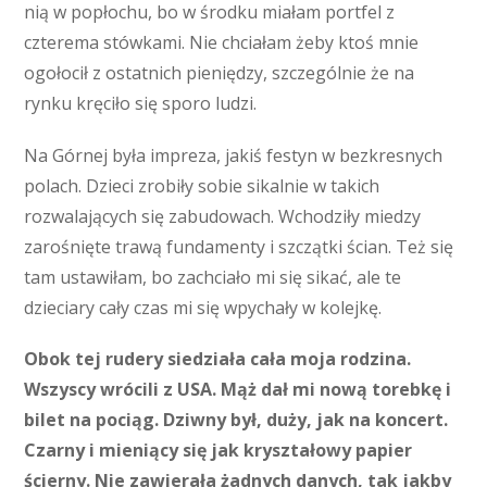
nią w popłochu, bo w środku miałam portfel z
czterema stówkami. Nie chciałam żeby ktoś mnie
ogołocił z ostatnich pieniędzy, szczególnie że na
rynku kręciło się sporo ludzi.
Na Górnej była impreza, jakiś festyn w bezkresnych
polach. Dzieci zrobiły sobie sikalnie w takich
rozwalających się zabudowach. Wchodziły miedzy
zarośnięte trawą fundamenty i szczątki ścian. Też się
tam ustawiłam, bo zachciało mi się sikać, ale te
dzieciary cały czas mi się wpychały w kolejkę.
Obok tej rudery siedziała cała moja rodzina.
Wszyscy wrócili z USA. Mąż dał mi nową torebkę i
bilet na pociąg. Dziwny był, duży, jak na koncert.
Czarny i mieniący się jak kryształowy papier
ścierny. Nie zawierała żadnych danych, tak jakby