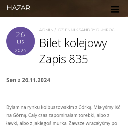
HAZAR
ADMIN
DZIENNIK SANDRY DUMROC
26
Bilet kolejowy –
LIS
2024
Zapis 835
Sen z 26.11.2024
Byłam na rynku kolbuszowskim z Córką. Miałyśmy iść
na Górną. Cały czas zapominałam torebki, albo z
ławki, albo z jakiegoś murka. Zawsze wracałyśmy po