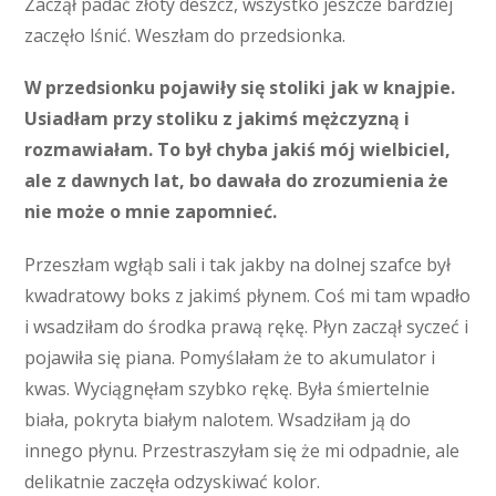
Zaczął padać złoty deszcz, wszystko jeszcze bardziej
zaczęło lśnić. Weszłam do przedsionka.
W przedsionku pojawiły się stoliki jak w knajpie.
Usiadłam przy stoliku z jakimś mężczyzną i
rozmawiałam. To był chyba jakiś mój wielbiciel,
ale z dawnych lat, bo dawała do zrozumienia że
nie może o mnie zapomnieć.
Przeszłam wgłąb sali i tak jakby na dolnej szafce był
kwadratowy boks z jakimś płynem. Coś mi tam wpadło
i wsadziłam do środka prawą rękę. Płyn zaczął syczeć i
pojawiła się piana. Pomyślałam że to akumulator i
kwas. Wyciągnęłam szybko rękę. Była śmiertelnie
biała, pokryta białym nalotem. Wsadziłam ją do
innego płynu. Przestraszyłam się że mi odpadnie, ale
delikatnie zaczęła odzyskiwać kolor.