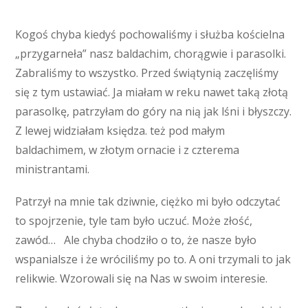
Kogoś chyba kiedyś pochowaliśmy i służba kościelna
„przygarneła” nasz baldachim, chorągwie i parasolki.
Zabraliśmy to wszystko. Przed świątynią zaczęliśmy
się z tym ustawiać. Ja miałam w reku nawet taką złotą
parasolkę, patrzyłam do góry na nią jak lśni i błyszczy.
Z lewej widziałam księdza. też pod małym
baldachimem, w złotym ornacie i z czterema
ministrantami.
Patrzył na mnie tak dziwnie, ciężko mi było odczytać
to spojrzenie, tyle tam było uczuć. Może złość,
zawód… Ale chyba chodziło o to, że nasze było
wspanialsze i że wróciliśmy po to. A oni trzymali to jak
relikwie. Wzorowali się na Nas w swoim interesie.