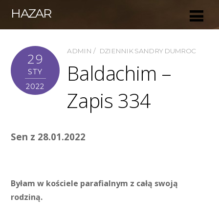
HAZAR
ADMIN
DZIENNIK SANDRY DUMROC
29
Baldachim –
STY
2022
Zapis 334
Sen z 28.01.2022
Byłam w kościele parafialnym z całą swoją
rodziną.