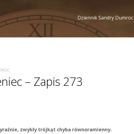
Dziennik Sandry Dumroc
MROC
niec – Zapis 273
yraźnie, zwykły trójkąt chyba równoramienny.