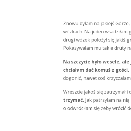
Znowu byłam na jakiejś Górze,
wózkach. Na jeden wsadziłam gr
drugi wózek położył się jakiś g
Pokazywałam mu takie druty naw
Na szczycie było wesele, al
chciałam dać komuś z gości, 
dogonić, nawet coś krzyczałam 
Wreszcie jakoś się zatrzymał i
trzymać.
Jak patrzyłam na nią 
o odwróciłam się żeby wrócić do