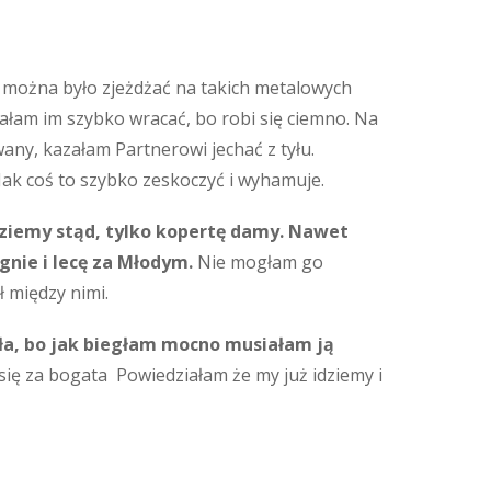
y można było zjeżdżać na takich metalowych
ałam im szybko wracać, bo robi się ciemno. Na
wany, kazałam Partnerowi jechać z tyłu.
 Jak coś to szybko zeskoczyć i wyhamuje.
dziemy stąd, tylko kopertę damy. Nawet
gnie i lecę za Młodym.
Nie mogłam go
ł między nimi.
ła, bo jak biegłam mocno musiałam ją
 się za bogata Powiedziałam że my już idziemy i