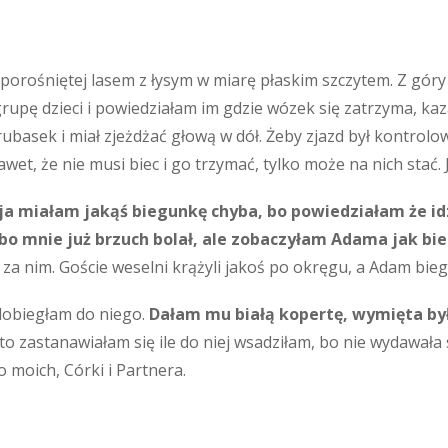
 porośniętej lasem z łysym w miarę płaskim szczytem. Z gór
upę dzieci i powiedziałam im gdzie wózek się zatrzyma, kaz
rubasek i miał zjeżdżać głową w dół. Żeby zjazd był kontrolo
et, że nie musi biec i go trzymać, tylko może na nich stać.
e ja miałam jakąś biegunkę chyba, bo powiedziałam że i
bo mnie już brzuch bolał, ale zobaczyłam Adama jak bie
za nim. Goście weselni krążyli jakoś po okręgu, a Adam bieg
 dobiegłam do niego.
Dałam mu białą kopertę, wymięta by
to zastanawiałam się ile do niej wsadziłam, bo nie wydawała
 moich, Córki i Partnera.