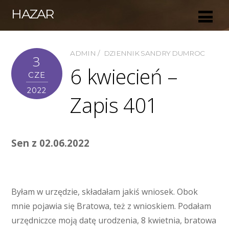
HAZAR
ADMIN
DZIENNIK SANDRY DUMROC
3
6 kwiecień –
CZE
2022
Zapis 401
Sen z 02.06.2022
Byłam w urzędzie, składałam jakiś wniosek. Obok
mnie pojawia się Bratowa, też z wnioskiem. Podałam
urzędniczce moją datę urodzenia, 8 kwietnia, bratowa