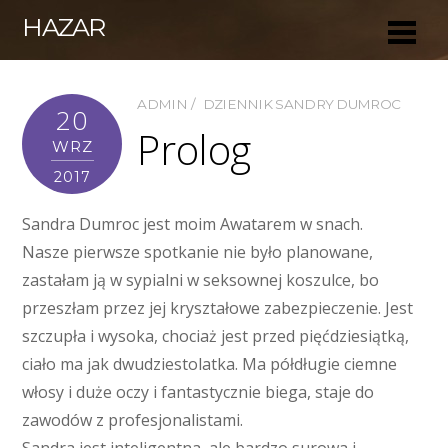
HAZAR
ADMIN
DZIENNIK SANDRY DUMROC
20
Prolog
WRZ
2017
Sandra Dumroc jest moim Awatarem w snach.
Nasze pierwsze spotkanie nie było planowane,
zastałam ją w sypialni w seksownej koszulce, bo
przeszłam przez jej kryształowe zabezpieczenie. Jest
szczupła i wysoka, chociaż jest przed pięćdziesiątką,
ciało ma jak dwudziestolatka. Ma półdługie ciemne
włosy i duże oczy i fantastycznie biega, staje do
zawodów z profesjonalistami.