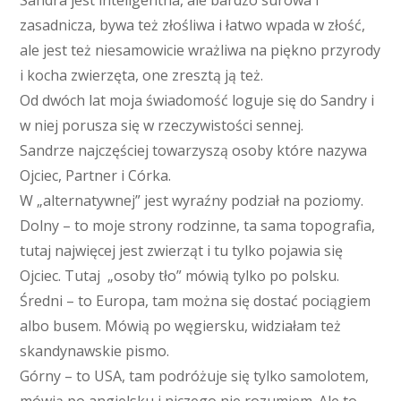
Sandra jest inteligentna, ale bardzo surowa i
zasadnicza, bywa też złośliwa i łatwo wpada w złość,
ale jest też niesamowicie wrażliwa na piękno przyrody
i kocha zwierzęta, one zresztą ją też.
Od dwóch lat moja świadomość loguje się do Sandry i
w niej porusza się w rzeczywistości sennej.
Sandrze najczęściej towarzyszą osoby które nazywa
Ojciec, Partner i Córka.
W „alternatywnej” jest wyraźny podział na poziomy.
Dolny – to moje strony rodzinne, ta sama topografia,
tutaj najwięcej jest zwierząt i tu tylko pojawia się
Ojciec. Tutaj „osoby tło” mówią tylko po polsku.
Średni – to Europa, tam można się dostać pociągiem
albo busem. Mówią po węgiersku, widziałam też
skandynawskie pismo.
Górny – to USA, tam podróżuje się tylko samolotem,