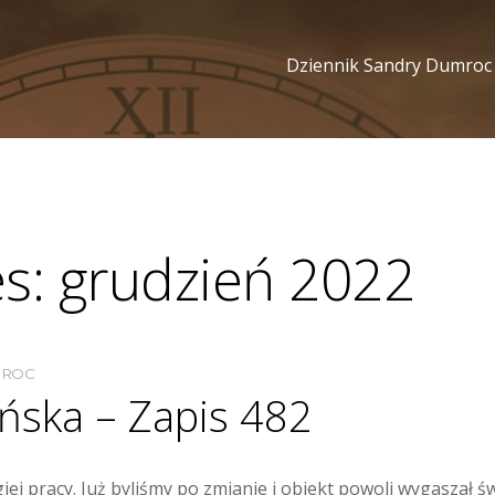
Dziennik Sandry Dumroc
es:
grudzień 2022
MROC
ńska – Zapis 482
ej pracy. Już byliśmy po zmianie i obiekt powoli wygaszał 