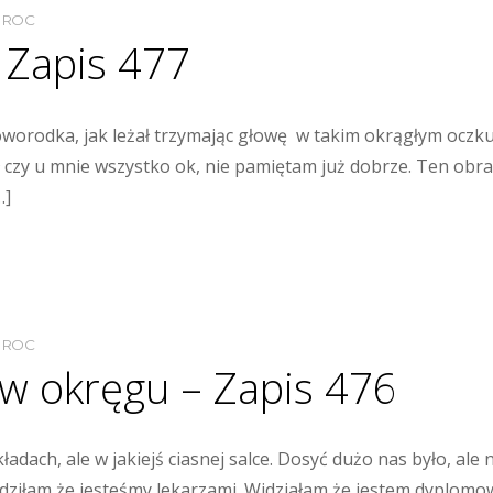
MROC
Zapis 477
worodka, jak leżał trzymając głowę w takim okrągłym oczk
 czy u mnie wszystko ok, nie pamiętam już dobrze. Ten obraz
…]
MROC
 w okręgu – Zapis 476
adach, ale w jakiejś ciasnej salce. Dosyć dużo nas było, ale
ierdziłam że jesteśmy lekarzami. Widziałam że jestem dyplo