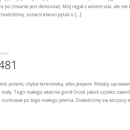
że po zmianie jest demontaż. Mój regał z winem stal, ale nie
hodziliśmy, ostatni klienci pytali o […]
MROC
 481
imiś polami, chyba terenówką, albo jeepem. Miedzy uprawami
n mały. Tego małego właśnie gonił Orzeł. Jakoś szybko zawróc
k nurkował po tego małego jelenia. Znalelizśmy się wszyscy w