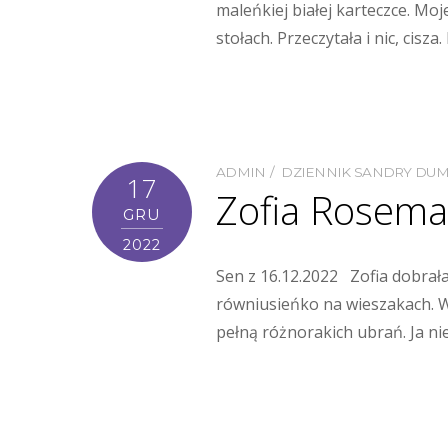
maleńkiej białej karteczce. Mo
stołach. Przeczytała i nic, cisz
ADMIN
DZIENNIK SANDRY DU
17
Zofia Rosema
GRU
2022
Sen z 16.12.2022 Zofia dobrała
równiusieńko na wieszakach. W
pełną różnorakich ubrań. Ja ni