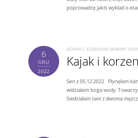
poprowadzę jakiś wykład o etano
ADMIN
DZIENNIK SANDRY DU
6
Kajak i korze
GRU
2022
Sen z 05.12.2022 Płynęłam kan
widziałam boga wody. Towarzyszy
Siedziałam tam z dwoma mężcz