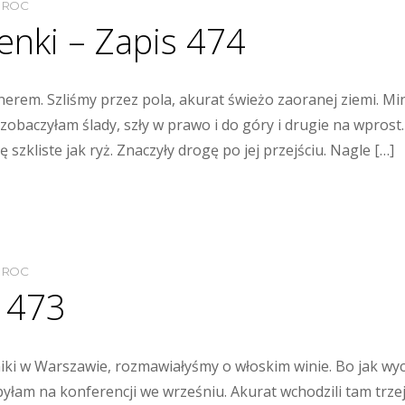
MROC
enki – Zapis 474
erem. Szliśmy przez pola, akurat świeżo zaoranej ziemi. Minę
zobaczyłam ślady, szły w prawo i do góry i drugie na wprost.
 szkliste jak ryż. Znaczyły drogę po jej przejściu. Nagle […]
MROC
s 473
ki w Warszawie, rozmawiałyśmy o włoskim winie. Bo jak wy
yłam na konferencji we wrześniu. Akurat wchodzili tam trzej