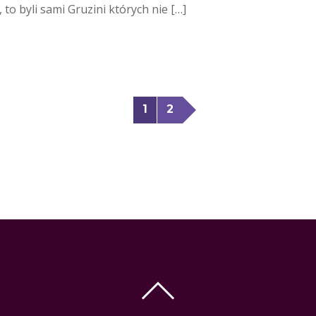
, to byli sami Gruzini których nie […]
1
2