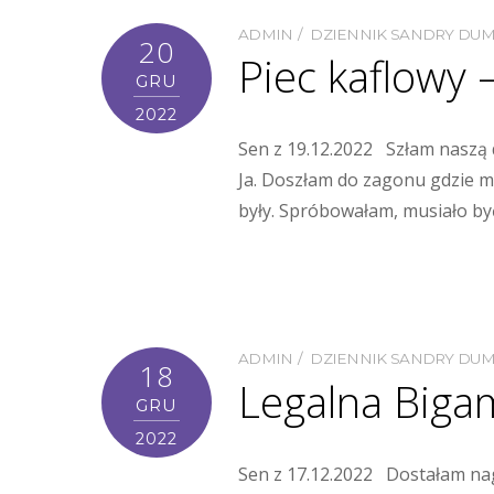
ADMIN
DZIENNIK SANDRY DU
20
Piec kaflowy 
GRU
2022
Sen z 19.12.2022 Szłam naszą 
Ja. Doszłam do zagonu gdzie mo
były. Spróbowałam, musiało by
ADMIN
DZIENNIK SANDRY DU
18
Legalna Bigam
GRU
2022
Sen z 17.12.2022 Dostałam nag