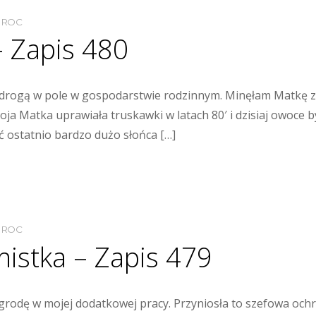
MROC
– Zapis 480
drogą w pole w gospodarstwie rodzinnym. Minęłam Matkę z 
ja Matka uprawiała truskawki w latach 80′ i dzisiaj owoce by
ć ostatnio bardzo dużo słońca […]
MROC
istka – Zapis 479
rodę w mojej dodatkowej pracy. Przyniosła to szefowa ochro