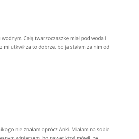
u wodnym. Całą twarzoczaszkę miał pod woda i
 mi utkwił za to dobrze, bo ja stałam za nim od
 nikogo nie znałam oprócz Anki. Miałam na sobie
mowanym winiarzem, bo nawet ktoś mówił, że