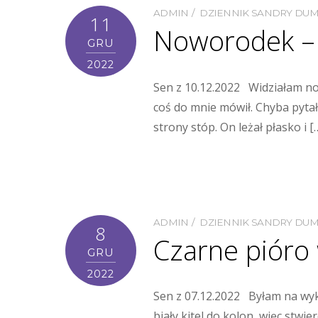
ADMIN
DZIENNIK SANDRY DU
11
Noworodek – 
GRU
2022
Sen z 10.12.2022 Widziałam no
coś do mnie mówił. Chyba pytał
strony stóp. On leżał płasko i [
ADMIN
DZIENNIK SANDRY DU
8
Czarne pióro
GRU
2022
Sen z 07.12.2022 Byłam na wykł
biały kitel do kolon, więc stw