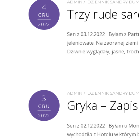
ADMIN
DZIENNIK SANDRY DU
4
Trzy rude sar
GRU
2022
Sen z 03.12.2022 Byłam z Partn
jeleniowate. Na zaoranej ziemi 
Dziwnie wyglądały, jasne, trochę
ADMIN
DZIENNIK SANDRY DU
3
Gryka – Zapi
GRU
2022
Sen z 02.12.2022 Byłam u Moni
wychodziła z Hotelu w którym b