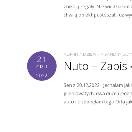
znikają regały. Nie wiedziałam 
chwilą obiekt pustoszał. Już wyc
ADMIN
DZIENNIK SANDRY DU
21
Nuto – Zapis
GRU
2022
Sen z 20.12.2022 Jechałam jak
jeleniowatych, dwa duże i jede
auto i trzepnęłam tego Orła ja