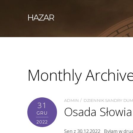
HAZAR
Monthly Archiv
ADMIN
DZIENNIK SANDRY DU
31
Osada Słowia
GRU
2022
Sen z 30.12.2022 Byłam w drugi