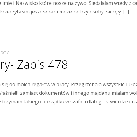
je imię i Nazwisko które nosze na żywo. Siedziałam wtedy z c
a. Przeczytałam jeszcze raz i może ze trzy osoby zaczęły […]
MROC
ry- Zapis 478
 się do moich regałów w pracy. Przegrzebała wszystkie i uło
łaśnie!!! zamiast dokumentów i innego majdanu miałam wok
e trzymam takiego porządku w szafie i dlatego stwierdziłam 