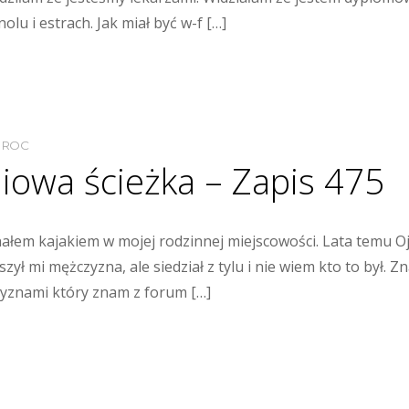
lu i estrach. Jak miał być w-f […]
MROC
niowa ścieżka – Zapis 475
ałem kajakiem w mojej rodzinnej miejscowości. Lata temu Oj
ł mi mężczyzna, ale siedział z tylu i nie wiem kto to był. Zn
yznami który znam z forum […]